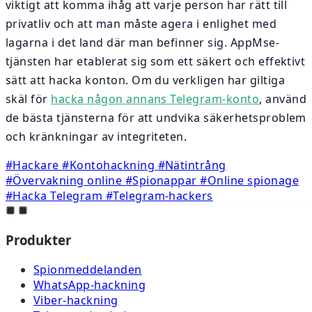
viktigt att komma ihåg att varje person har rätt till
privatliv och att man måste agera i enlighet med
lagarna i det land där man befinner sig. AppMse-
tjänsten har etablerat sig som ett säkert och effektivt
sätt att hacka konton. Om du verkligen har giltiga
skäl för
hacka någon annans Telegram-konto
, använd
de bästa tjänsterna för att undvika säkerhetsproblem
och kränkningar av integriteten.
#Hackare
#Kontohackning
#Nätintrång
#Övervakning online
#Spionappar
#Online spionage
#Hacka Telegram
#Telegram-hackers
Produkter
Spionmeddelanden
WhatsApp-hackning
Viber-hackning