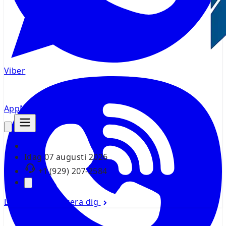
Viber
AppMsr
Spårare
Idag
07 augusti 2026
+1 (929) 207-2584
Logga in
Registrera dig