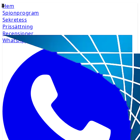
Hem
Spionprogram
Sekretess
Prissättning
Recensioner
WhatsApp