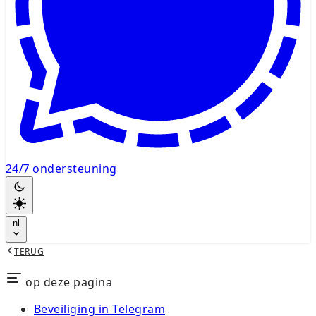
24/7 ondersteuning
nl
TERUG
op deze pagina
Beveiliging in Telegram