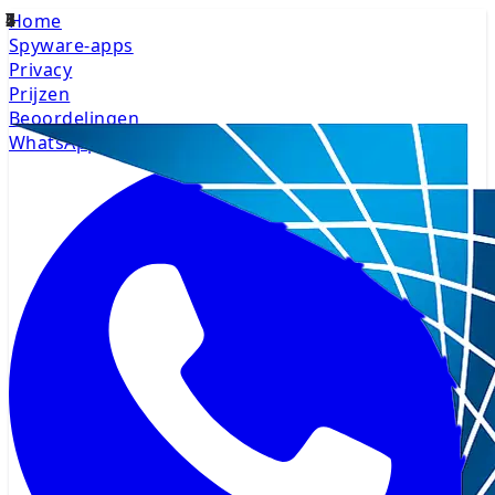
Home
Spyware-apps
Privacy
Prijzen
Beoordelingen
WhatsApp