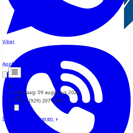
Viber
AppMsr
Tracker
Vandaag:
09 augustus 2026
+1 (929) 207-2584
Inloggen
Registreren