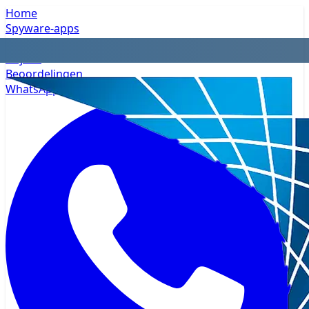
Home
Spyware-apps
Privacy
Prijzen
Beoordelingen
WhatsApp