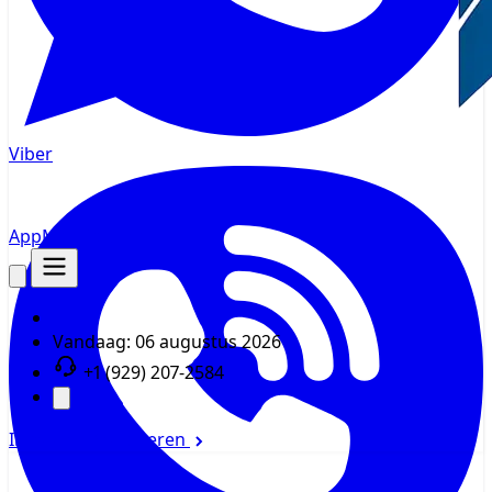
Viber
AppMsr
Tracker
Vandaag:
06 augustus 2026
+1 (929) 207-2584
Inloggen
Registreren