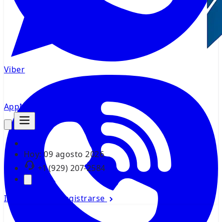
Viber
AppMsr
Rastreador
Hoy:
09 agosto 2026
+1 (929) 207-2584
Iniciar sesión
Registrarse