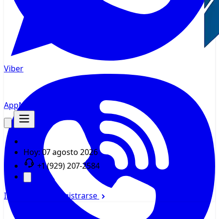
Viber
AppMsr
Rastreador
Hoy:
07 agosto 2026
+1 (929) 207-2584
Iniciar sesión
Registrarse