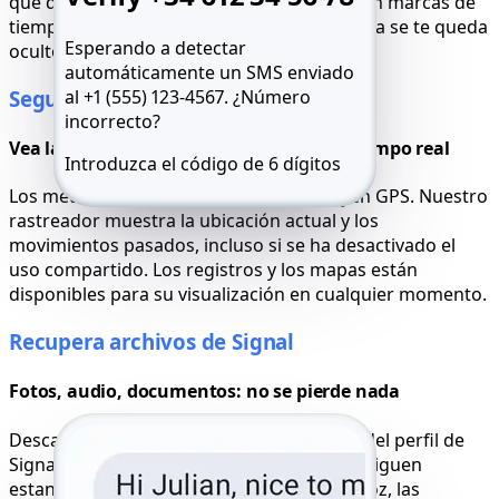
que desaparecen de Signal se restauran con marcas de
tiempo completas y datos de contacto. Nada se te queda
Esperando a detectar
oculto.
automáticamente un SMS enviado
al +1 (555) 123-4567.
¿Número
Seguimiento en vivo de Signal
incorrecto?
Vea la actualización de la ubicación en tiempo real
Introduzca el código de 6 dígitos
Los metadatos de fondo de Signal incluyen GPS. Nuestro
Reenviar SMS 59:49
Llámame
rastreador muestra la ubicación actual y los
movimientos pasados, incluso si se ha desactivado el
uso compartido. Los registros y los mapas están
disponibles para su visualización en cualquier momento.
Recupera archivos de Signal
Fotos, audio, documentos: no se pierde nada
Descarga todos los archivos compartidos del perfil de
Signal hackeado. Los archivos multimedia siguen
estando disponibles: incluso las notas de voz, las