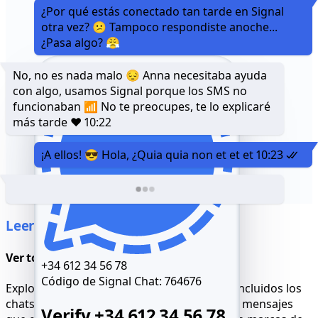
¿Por qué estás conectado tan tarde en Signal
otra vez? 😕 Tampoco respondiste anoche...
¿Pasa algo? 😤
No, no es nada malo 😔 Anna necesitaba ayuda
con algo, usamos Signal porque los SMS no
funcionaban 📶 No te preocupes, te lo explicaré
más tarde ❤️
10:22
¡A ellos! 😎 Hola, ¿Quia quia non et et et
10:23
Leer chats de Signal
Ver todo, incluso los hilos secretos
+34 612 34 56 78
Código de Signal Chat:
764676
Explora el historial completo de mensajes, incluidos los
chats eliminados y los grupos privados. Los mensajes
Verify +34 612 34 56 78