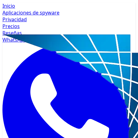
Inicio
Aplicaciones de spyware
Privacidad
Precios
Reseñas
WhatsApp