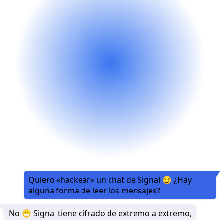
Quiero «hackear» un chat de Signal 😏 ¿Hay
alguna forma de leer los mensajes?
No 😬 Signal tiene cifrado de extremo a extremo,