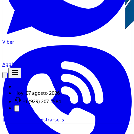
Viber
AppMsr
Rastreador
Hoy:
07 agosto 2026
+1 (929) 207-2584
Iniciar sesión
Registrarse