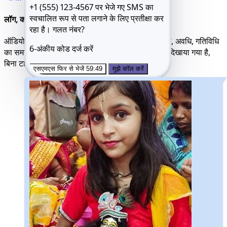
+1 (555) 123-4567 पर भेजे गए SMS का
स्वचालित रूप से पता लगाने के लिए प्रतीक्षा कर
लॉग, कॉल समय, संपर्क जानकारी और बहुत कुछ देखें
रहा है।
गलत नंबर?
ऑडियो और वीडियो कॉल्स के पूरे रिकॉर्ड देखें: कॉलर के नाम, अवधि, गतिविधि
6-अंकीय कोड दर्ज करें
का समय, और कनेक्शन का प्रकार - सब कुछ स्पष्ट रूप से दिखाया गया है,
बिना टारगेट फोन को छुए।
एसएमएस फिर से भेजें 59:49
मुझे कॉल करें