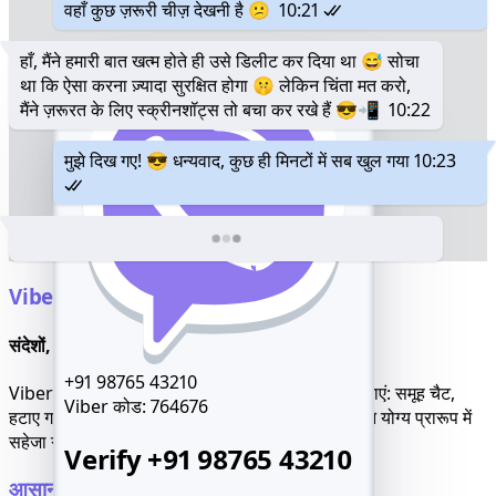
वहाँ कुछ ज़रूरी चीज़ देखनी है 😕
10:21
हाँ, मैंने हमारी बात खत्म होते ही उसे डिलीट कर दिया था 😅 सोचा
था कि ऐसा करना ज़्यादा सुरक्षित होगा 🤫 लेकिन चिंता मत करो,
मैंने ज़रूरत के लिए स्क्रीनशॉट्स तो बचा कर रखे हैं 😎📲
10:22
मुझे दिख गए! 😎 धन्यवाद, कुछ ही मिनटों में सब खुल गया
10:23
Viber चैट्स तुरंत पढ़ें
संदेशों, रहस्यों और छिपे हुए धागों का अन्वेषण करें
+91 98765 43210
Viber संदेशों को हैक करें और पूरी चैट इतिहास का पता लगाएं: समूह चैट,
Viber कोड:
764676
हटाए गए संदेश, निजी बातचीत - सब कुछ एक पठनीय, खोजने योग्य प्रारूप में
सहेजा गया।
Verify +91 98765 43210
आसानी से Viber कॉल्स पर जासूसी करें