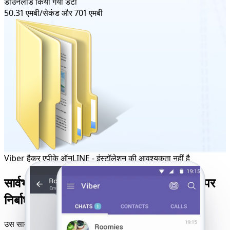
डाउनलोड किया गया डेटा
50.31 एमबी/सेकंड और 701 एमबी
Viber हैकर एपीके ऑनLINE - इंस्टॉलेशन की आवश्यकता नहीं है
सार्वभौमिक Viber हैकिंग टूल जो सभी डिवाइसों पर
निर्बाध रूप से काम करता है
उस सार्वभौमिक Viber हैकिंग टूल तक पहुंचें जो iOS, Android,