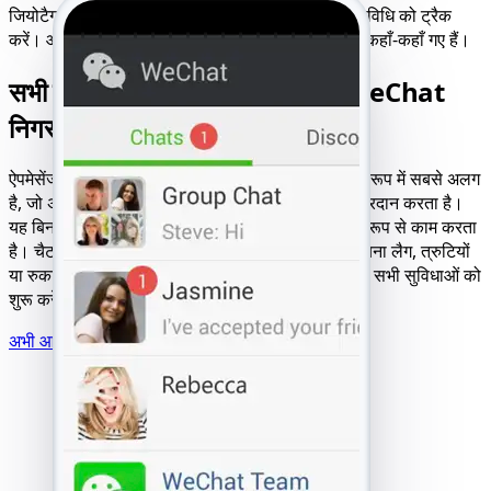
जियोटैग, पिन किए गए नक्शे और लाइव शेयरिंग से GPS गतिविधि को ट्रैक
करें। आप देखेंगे कि खाता धारक अभी कहाँ है - और वे पहले कहाँ-कहाँ गए हैं।
सभी डिवाइस और नेटवर्क के लिए शीर्ष WeChat
निगरानी समाधान
ऐपमेसेंजर WeChat को ट्रैक करने के लिए शीर्ष विकल्प के रूप में सबसे अलग
है, जो असाधारण गति, विश्वसनीयता और सहज अनुकूलता प्रदान करता है।
यह बिना इंस्टॉलेशन के सभी डिवाइस और नेटवर्क पर निर्बाध रूप से काम करता
है। चैट, फ़ाइलें, जीपीएस और भुगतान को कुछ ही सेकंड में बिना लैग, त्रुटियों
या रुकावटों के निर्बाध रूप से लोड होने का अनुभव करें। बस सभी सुविधाओं को
शुरू करें और अनलॉक करें।
अभी आज़माएँ