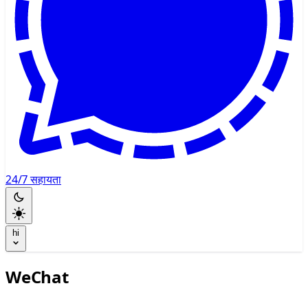
24/7 सहायता
hi
WeChat