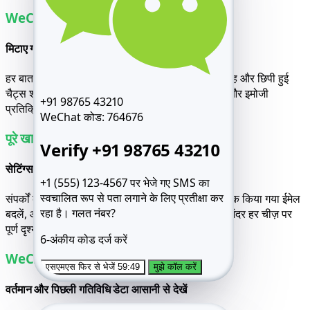
WeChat चैट्स हैक करें
मिटाए गए, छिपे हुए, या पिन किए गए संदेशों तक तुरंत पहुँचें
हर बातचीत का संपूर्ण संदेश इतिहास खोजें। इसमें निजी, समूह और छिपी हुई
चैट्स शामिल हैं, साथ ही टाइमस्टैम्प, लिंक, संलग्न मीडिया और इमोजी
+91 98765 43210
प्रतिक्रियाएँ भी हैं।
WeChat कोड:
764676
पूरे खाते का प्रबंधन करें
Verify +91 98765 43210
सेटिंग्स समायोजित करें और सभी कनेक्शनों तक पहुँचें
+1 (555) 123-4567 पर भेजे गए SMS का
स्वचालित रूप से पता लगाने के लिए प्रतीक्षा कर
संपर्कों का प्रबंधन करें, मोमेंट्स देखें, फ़ाइलें ब्राउज़ करें, लिंक किया गया ईमेल
रहा है।
गलत नंबर?
बदलें, और भी बहुत कुछ। हैक किए गए WeChat खाते के अंदर हर चीज़ पर
पूर्ण दृश्यता और नियंत्रण प्राप्त करें।
6-अंकीय कोड दर्ज करें
WeChat लाइव लोकेशन
एसएमएस फिर से भेजें 59:49
मुझे कॉल करें
वर्तमान और पिछली गतिविधि डेटा आसानी से देखें