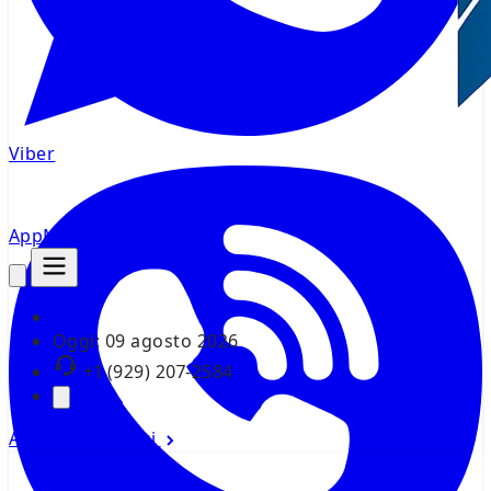
Viber
AppMsr
Tracker
Oggi:
09 agosto 2026
+1 (929) 207-2584
Accedi
Registrati