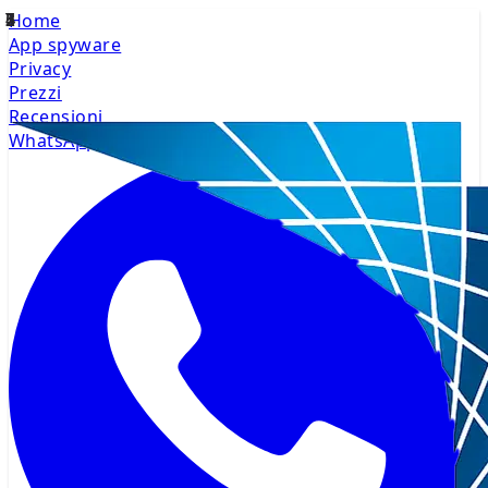
Home
App spyware
Privacy
Prezzi
Recensioni
WhatsApp