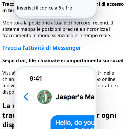
Traccia i movimenti e visualizza le posizioni di accesso
Inserisci il codice a 6 cifre
in tempo reale
Invia nuovamente l'SMS 59:49
Monitora la posizione attuale e i percorsi recenti. Il
Chiamami
sistema mappa le posizioni precise e sincronizza il
tracciamento in modo silenzioso e in tempo reale.
Traccia l'attività di Messenger
Segui chat, file, chiamate e comportamento sui social
Visualizza le statistiche dei messaggi, i registri delle
chiamate, i caricamenti delle storie e il tempo online.
Individua i modelli di comportamento tra i contatti e i
dispositivi, il tutto da un'unica sessione.
La migliore applicazione di
tracciamento Messenger per ogni
dispositivo