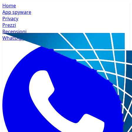
Home
App spyware
Privacy
Prezzi
Recensioni
WhatsApp