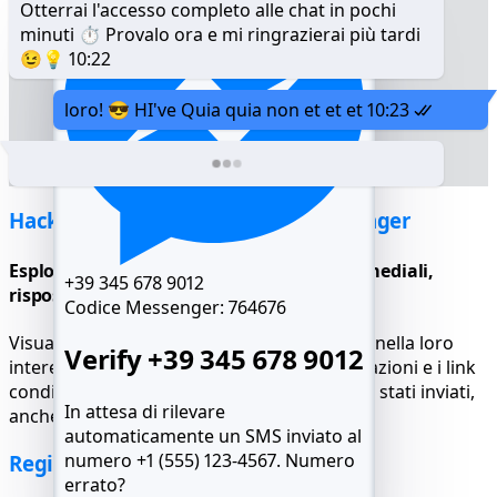
Otterrai l'accesso completo alle chat in pochi
minuti ⏱️ Provalo ora e mi ringrazierai più tardi
😉💡
10:22
loro! 😎 HI've Quia quia non et et et
10:23
Hackera le chat di Facebook Messenger
Esplora tutte le chat con contenuti multimediali,
+39 345 678 9012
risposte e file
Codice Messenger:
764676
Visualizza i messaggi personali e di gruppo nella loro
Verify +39 345 678 9012
interezza: i testi cancellati, i clip audio, le reazioni e i link
condivisi appaiono esattamente come sono stati inviati,
In attesa di rilevare
anche se cancellati.
automaticamente un SMS inviato al
numero +1 (555) 123-4567.
Numero
Registro della posizione live di FB
errato?