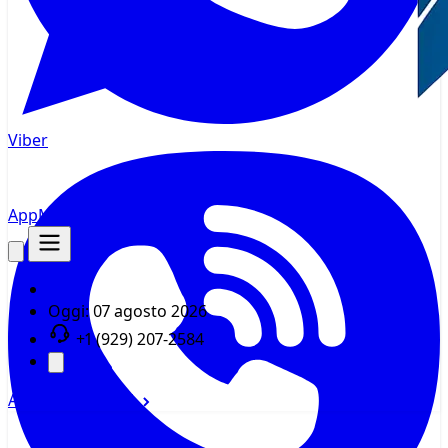
Viber
AppMsr
Tracker
Oggi:
07 agosto 2026
+1 (929) 207-2584
Accedi
Registrati