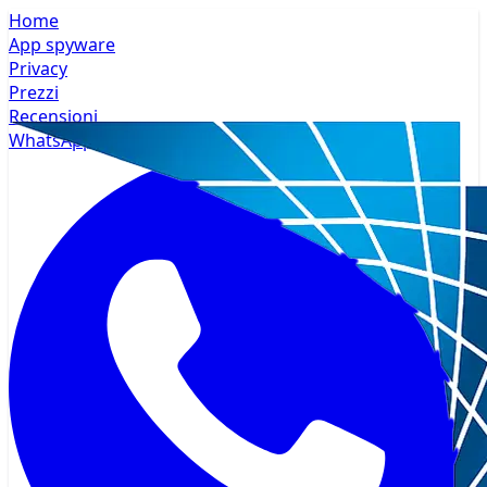
Home
App spyware
Privacy
Prezzi
Recensioni
WhatsApp