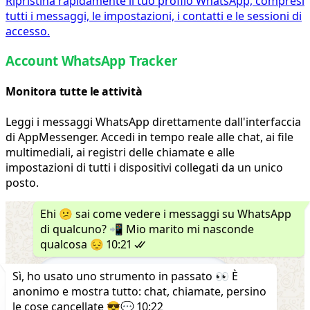
Ripristina rapidamente il tuo profilo WhatsApp, compresi
tutti i messaggi, le impostazioni, i contatti e le sessioni di
accesso.
Account WhatsApp Tracker
Monitora tutte le attività
Leggi i messaggi WhatsApp direttamente dall'interfaccia
di AppMessenger. Accedi in tempo reale alle chat, ai file
multimediali, ai registri delle chiamate e alle
impostazioni di tutti i dispositivi collegati da un unico
posto.
Ehi 😕 sai come vedere i messaggi su WhatsApp
di qualcuno? 📲 Mio marito mi nasconde
qualcosa 😔
10:21
Sì, ho usato uno strumento in passato 👀 È
anonimo e mostra tutto: chat, chiamate, persino
le cose cancellate 😎💬
10:22