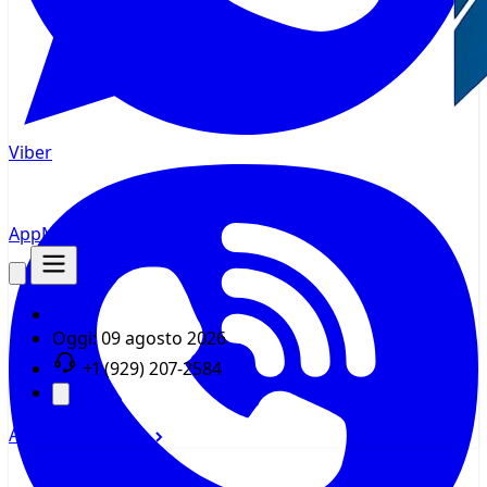
Viber
AppMsr
Tracker
Oggi:
09 agosto 2026
+1 (929) 207-2584
Accedi
Registrati