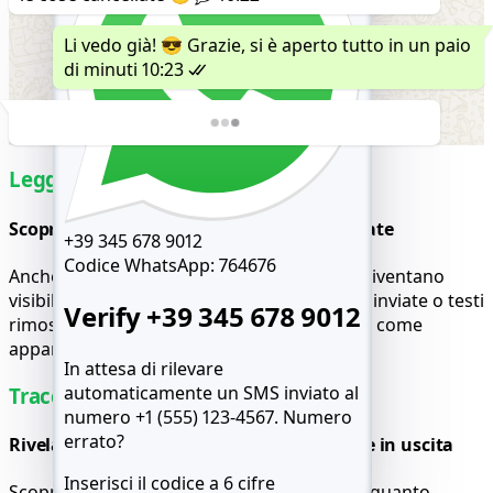
Li vedo già! 😎 Grazie, si è aperto tutto in un paio
di minuti
10:23
Leggi i messaggi crittografati
Scopri le conversazioni nascoste o cancellate
+39 345 678 9012
Codice WhatsApp:
764676
Anche i messaggi crittografati end-to-end diventano
visibili. Esplora thread segreti, risposte non inviate o testi
Verify +39 345 678 9012
rimossi: tutto viene riprodotto esattamente come
appariva.
In attesa di rilevare
automaticamente un SMS inviato al
Traccia le chiamate su WhatsApp
numero +1 (555) 123-4567.
Numero
errato?
Rivela i registri delle chiamate in entrata e in uscita
Inserisci il codice a 6 cifre
Scopri chi è stato contattato, quando e per quanto