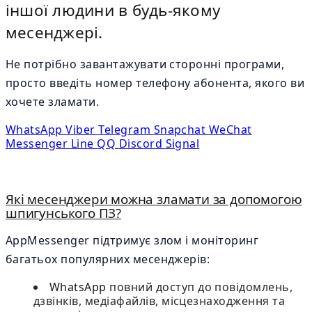
іншої людини в будь-якому
месенджері.
Не потрібно завантажувати сторонні програми,
просто введіть номер телефону абонента, якого ви
хочете зламати.
WhatsApp
Viber
Telegram
Snapchat
WeChat
Messenger
Line
QQ
Discord
Signal
Які месенджери можна зламати за допомогою
шпигунського ПЗ?
AppMessenger підтримує злом і моніторинг
багатьох популярних месенджерів:
WhatsApp
повний доступ до повідомлень,
дзвінків, медіафайлів, місцезнаходження та