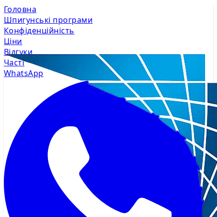
Головна
Шпигунські програми
Конфіденційність
Ціни
Відгуки
Часті
WhatsApp