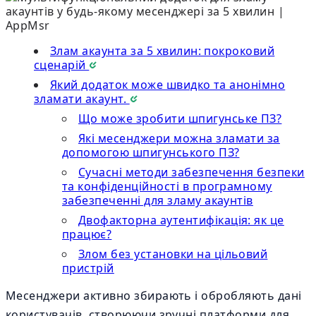
Злам акаунта за 5 хвилин: покроковий
сценарій
Який додаток може швидко та анонімно
зламати акаунт.
Що може зробити шпигунське ПЗ?
Які месенджери можна зламати за
допомогою шпигунського ПЗ?
Сучасні методи забезпечення безпеки
та конфіденційності в програмному
забезпеченні для зламу акаунтів
Двофакторна аутентифікація: як це
працює?
Злом без установки на цільовий
пристрій
Месенджери активно збирають і обробляють дані
користувачів, створюючи зручні платформи для