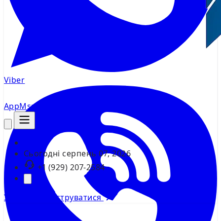
Viber
AppMsr
Трекер
Сьогодні
серпень 07, 2026
+1 (929) 207-2584
Увійти
Зареєструватися