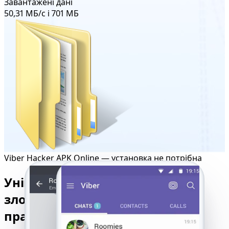
Завантажені дані
50,31 МБ/с і 701 МБ
Viber Hacker APK Online — установка не потрібна
Універсальний інструмент для
злому Viber, який безперебійно
працює на всіх пристроях