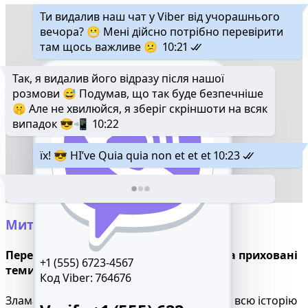
Ти видалив наш чат у Viber від учорашнього
вечора? 😬 Мені дійсно потрібно перевірити
там щось важливе 😕
10:21
Так, я видалив його відразу після нашої
розмови 😅 Подумав, що так буде безпечніше
🤫 Але не хвилюйся, я зберіг скріншоти на всяк
випадок 😎📲
10:22
їх! 😎 HI’ve Quia quia non et et et
10:23
Миттєво читайте чати Viber
Переглядайте повідомлення, секрети та приховані
+1 (555) 6723-4567
теми
Код Viber:
764676
Зламайте повідомлення Viber і розкрийте всю історію