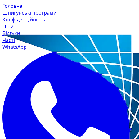
Головна
Шпигунські програми
Конфіденційність
Ціни
Відгуки
Часті
WhatsApp