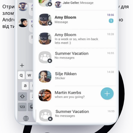
Отримайте доступ до універсального інструменту для
злому Viber, який безперебійно працює на iOS,
Android, Windows та інших платформах. Незалежно
від типу пристрою або версії ОС.