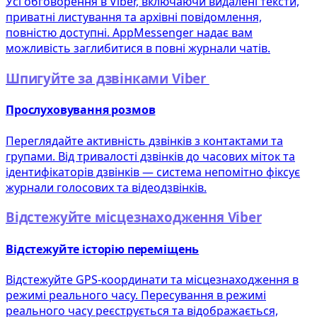
Усі обговорення в Viber, включаючи видалені тексти,
приватні листування та архівні повідомлення,
повністю доступні. AppMessenger надає вам
можливість заглибитися в повні журнали чатів.
Шпигуйте за дзвінками Viber
Прослуховування розмов
Переглядайте активність дзвінків з контактами та
групами. Від тривалості дзвінків до часових міток та
ідентифікаторів дзвінків — система непомітно фіксує
журнали голосових та відеодзвінків.
Відстежуйте місцезнаходження Viber
Відстежуйте історію переміщень
Відстежуйте GPS-координати та місцезнаходження в
режимі реального часу. Пересування в режимі
реального часу реєструється та відображається,