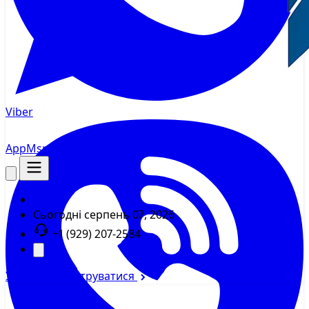
Viber
AppMsr
Трекер
Сьогодні
серпень 07, 2026
+1 (929) 207-2584
Увійти
Зареєструватися