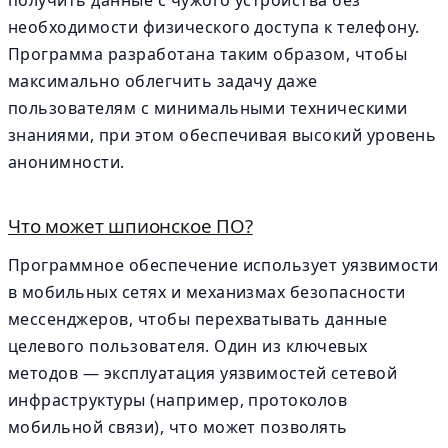
получить данные с чужого устройства без
необходимости физического доступа к телефону.
Программа разработана таким образом, чтобы
максимально облегчить задачу даже
пользователям с минимальными техническими
знаниями, при этом обеспечивая высокий уровень
анонимности.
Что может шпионское ПО?
Программное обеспечение использует уязвимости
в мобильных сетях и механизмах безопасности
мессенджеров, чтобы перехватывать данные
целевого пользователя. Один из ключевых
методов — эксплуатация уязвимостей сетевой
инфраструктуры (например, протоколов
мобильной связи), что может позволять