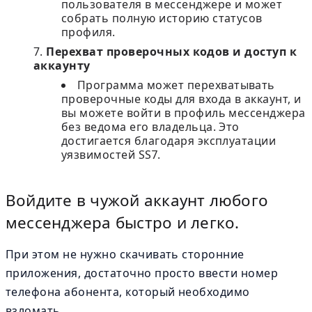
пользователя в мессенджере и может
собрать полную историю статусов
профиля.
Перехват проверочных кодов и доступ к
аккаунту
Программа может перехватывать
проверочные коды для входа в аккаунт, и
вы можете войти в профиль мессенджера
без ведома его владельца. Это
достигается благодаря эксплуатации
уязвимостей SS7.
Войдите в чужой аккаунт любого
мессенджера быстро и легко.
При этом не нужно скачивать сторонние
приложения, достаточно просто ввести номер
телефона абонента, который необходимо
взломать.