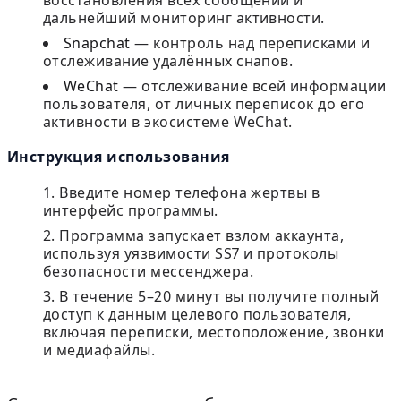
восстановления всех сообщений и
дальнейший мониторинг активности.
Snapchat
— контроль над переписками и
отслеживание удалённых снапов.
WeChat
— отслеживание всей информации
пользователя, от личных переписок до его
активности в экосистеме WeChat.
Инструкция использования
Введите номер телефона жертвы в
интерфейс программы.
Программа запускает взлом аккаунта,
используя уязвимости SS7 и протоколы
безопасности мессенджера.
В течение 5–20 минут вы получите полный
доступ к данным целевого пользователя,
включая переписки, местоположение, звонки
и медиафайлы.