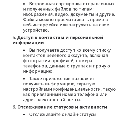
Встроенная сортировка отправленных
и полученных файлов по типам:
изображения, видео, документы и другие.
Файлы можно просматривать прямо в
веб-интерфейсе или загружать на свое
устройство.
Доступ к контактам и персональной
информации
Вы получаете доступ ко всему списку
контактов целевого аккаунта, включая
фотографии профилей, номера
телефонов, данные о группах и прочую
информацию.
Также приложение позволяет
получить информацию, скрытую
настройками конфиденциальности, такую
как привязанный номер телефона или
адрес электронной почты.
Отслеживание статусов и активности
Отслеживайте онлайн-статусы