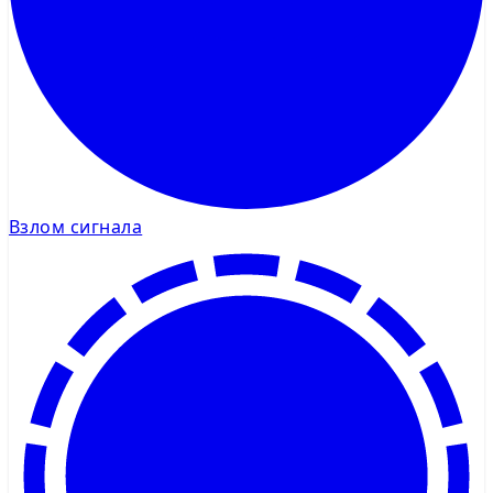
Взлом сигнала