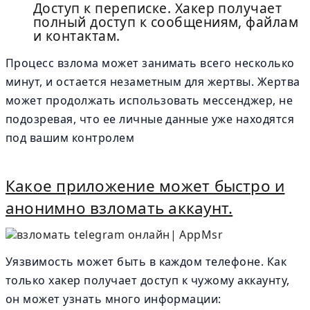
Доступ к переписке. Хакер получает
полный доступ к сообщениям, файлам
и контактам.
Процесс взлома может занимать всего несколько
минут, и остается незаметным для жертвы. Жертва
может продолжать использовать мессенджер, не
подозревая, что ее личные данные уже находятся
под вашим контролем
Какое приложение может быстро и
анонимно взломать аккаунт.
Уязвимость может быть в каждом телефоне. Как
только хакер получает доступ к чужому аккаунту,
он может узнать много информации: