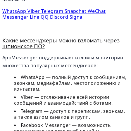
WhatsApp
Viber
Telegram
Snapchat
WeChat
Messenger
Line
QQ
Discord
Signal
Какие мессенджеры можно взломать через
шпионское ПО?
AppMessenger поддерживает взлом и мониторинг
множества популярных мессенджеров:
WhatsApp
— полный доступ к сообщениям,
звонкам, медиафайлам, местоположению и
контактам.
Viber
— отслеживание всей истории
сообщений и взаимодействий с ботами.
Telegram
— доступ к перепискам, звонкам,
а также взлом каналов и групп.
Facebook Messenger
— возможность