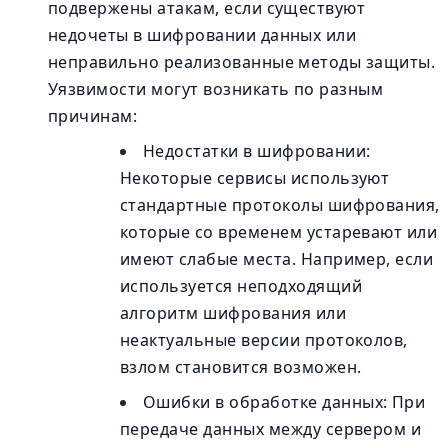
подвержены атакам, если существуют
недочеты в шифровании данных или
неправильно реализованные методы защиты.
Уязвимости могут возникать по разным
причинам:
Недостатки в шифровании:
Некоторые сервисы используют
стандартные протоколы шифрования,
которые со временем устаревают или
имеют слабые места. Например, если
используется неподходящий
алгоритм шифрования или
неактуальные версии протоколов,
взлом становится возможен.
Ошибки в обработке данных: При
передаче данных между сервером и