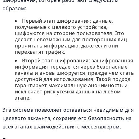
шифрования, которые работают следующим
образом:
Первый этап шифрования:
данные,
получаемые с целевого устройства,
шифруются на стороне пользователя. Это
делает невозможным для посторонних лиц
прочитать информацию, даже если они
перехватят трафик.
Второй этап шифрования:
зашифрованная
информация передается через безопасные
каналы и вновь шифруется, прежде чем стать
доступной для использования. Такой подход
гарантирует максимальную анонимность и
исключает риск утечки данных на любом
этапе.
Эта система позволяет оставаться невидимым для
целевого аккаунта, сохраняя его безопасность на
всех этапах взаимодействия с мессенджером.