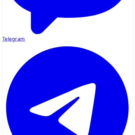
Telegram