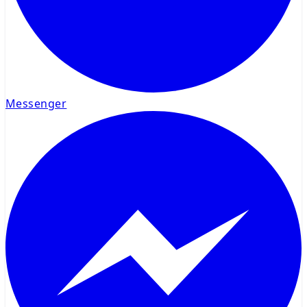
Messenger