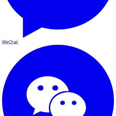
WeChat