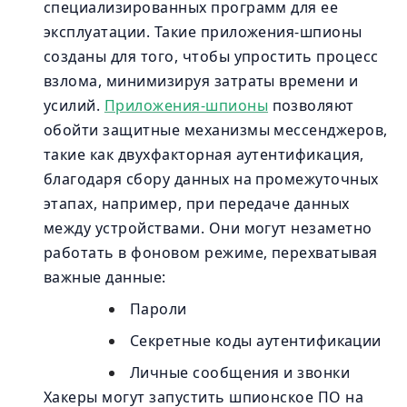
специализированных программ для ее
эксплуатации. Такие приложения-шпионы
созданы для того, чтобы упростить процесс
взлома, минимизируя затраты времени и
усилий.
Приложения-шпионы
позволяют
обойти защитные механизмы мессенджеров,
такие как двухфакторная аутентификация,
благодаря сбору данных на промежуточных
этапах, например, при передаче данных
между устройствами. Они могут незаметно
работать в фоновом режиме, перехватывая
важные данные:
Пароли
Секретные коды аутентификации
Личные сообщения и звонки
Хакеры могут запустить шпионское ПО на