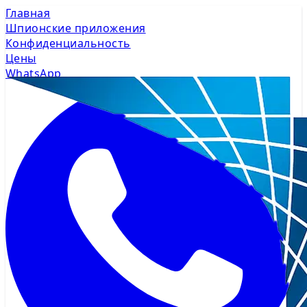
Главная
Шпионские приложения
Конфиденциальность
Цены
WhatsApp