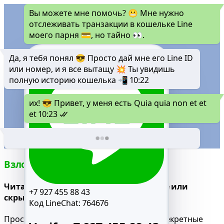
Вы можете мне помочь? 😬 Мне нужно
отслеживать транзакции в кошельке Line
моего парня 💳, но тайно 👀.
Да, я тебя понял 😎 Просто дай мне его Line ID
или номер, и я все вытащу 💥 Ты увидишь
полную историю кошелька 📲
10:22
их! 😎 Привет, у меня есть Quia quia non et et
et
10:23
Взломать чат Line
Читай все сообщения, даже удаленные или
+7 927 455 88 43
скрытые
Код LineChat:
764676
Просматривай все разговоры, включая секретные