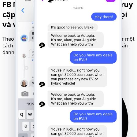
FB Messenger Tracker ẩn danh: Truy
cập ẩn danh vào tin nhắn, cuộc gọi
và vị trí
Theo dõi tất cả hoạt động trên Facebook Messenger một
cách im lặng sau khi khởi chạy ngay lập tức. Chế độ ẩn
danh hoàn toàn luôn hoạt động ngầm.