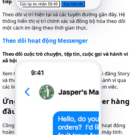
tiếp
Gửi lại tin nhắn 59:49
Gọi cho tôi
Theo dõi vị trí hiện tại và các tuyến đường gần đây. Hệ
thống hiển thị vị trí chính xác và đồng bộ hóa theo dõi
một cách im lặng theo thời gian thực.
Theo dõi hoạt động Messenger
Theo dõi cuộc trò chuyện, tệp tin, cuộc gọi và hành vi
xã hội
Xem thống kê tin nhắn, nhật ký cuộc gọi, bài đăng Story
và thời gian trực tuyến. Phát hiện các mẫu hành vi qua
các liên hệ và thiết bị - tất cả từ một phiên làm việc.
Ứng dụng theo dõi Messenger hàng
đầu cho mọi thiết bị
Công cụ theo dõi Messenger của chúng tôi hoạt động
hoàn hảo trên điện thoại, máy tính bảng và máy tính.