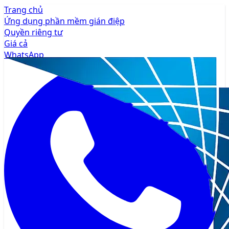
Trang chủ
Ứng dụng phần mềm gián điệp
Quyền riêng tư
Giá cả
WhatsApp