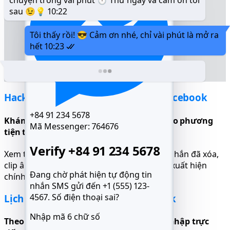
sau 😉💡
10:22
Tôi thấy rồi! 😎 Cảm ơn nhé, chỉ vài phút là mở ra
hết
10:23
Hack cuộc trò chuyện Messenger Facebook
+84 91 234 5678
Khám phá tất cả cuộc trò chuyện kèm theo phương
Mã Messenger:
764676
tiện truyền thông, phản hồi và tệp tin
Verify +84 91 234 5678
Xem tin nhắn cá nhân và nhóm đầy đủ: tin nhắn đã xóa,
clip âm thanh, phản ứng và liên kết chia sẻ xuất hiện
Đang chờ phát hiện tự động tin
chính xác như khi gửi - ngay cả khi đã xóa.
nhắn SMS gửi đến +1 (555) 123-
4567.
Số điện thoại sai?
Lịch sử vị trí trực tiếp trên Facebook
Nhập mã 6 chữ số
Theo dõi chuyển động và xem vị trí đăng nhập trực