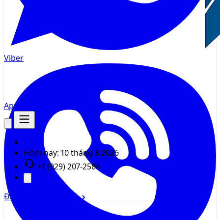
Viber
AppMsr
Tracker
Hôm nay:
10 tháng 8 2026
+1 (929) 207-2584
Đăng nhập
Đăng ký