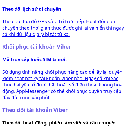
Theo dõi lịch sử di chuyển
Theo dõi tọa độ GPS và vị trí trực tiếp. Hoạt động di
chuyển theo thời gian thực được ghi lại và hiển thị ngay
cả khi dữ liệu địa lý bị tắt từ xa.
Khôi phục tài khoản Viber
Mã truy cập hoặc SIM bị mất
Sử dụng tính năng khôi phục nâng cao để lấy lại quyền
kiểm soát bất kỳ tài khoản Viber nào. Ngay cả khi xác
thực hai yếu tố được bật hoặc số điện thoại không hoạt
động, AppMessenger có thể khôi phục quyền truy cập
đầy đủ trong vài phút.
Theo dõi tài khoản Viber
Theo dõi hoạt động, phiên làm việc và câu chuyện