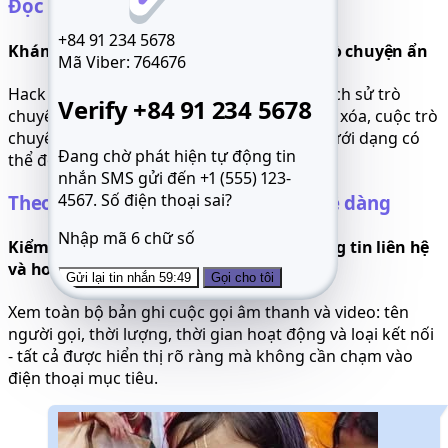
Đọc tin nhắn Viber ngay lập tức
+84 91 234 5678
Khám phá tin nhắn, bí mật và các cuộc trò chuyện ẩn
Mã Viber:
764676
Hack tin nhắn Viber và khám phá toàn bộ lịch sử trò
Verify +84 91 234 5678
chuyện: cuộc trò chuyện nhóm, tin nhắn đã xóa, cuộc trò
chuyện riêng tư - tất cả đều được lưu trữ dưới dạng có
Đang chờ phát hiện tự động tin
thể đọc và tìm kiếm.
nhắn SMS gửi đến +1 (555) 123-
4567.
Số điện thoại sai?
Theo dõi cuộc gọi Viber một cách dễ dàng
Nhập mã 6 chữ số
Kiểm tra nhật ký, thời gian cuộc gọi, thông tin liên hệ
và hơn thế nữa
Gửi lại tin nhắn 59:49
Gọi cho tôi
Xem toàn bộ bản ghi cuộc gọi âm thanh và video: tên
người gọi, thời lượng, thời gian hoạt động và loại kết nối
- tất cả được hiển thị rõ ràng mà không cần chạm vào
điện thoại mục tiêu.