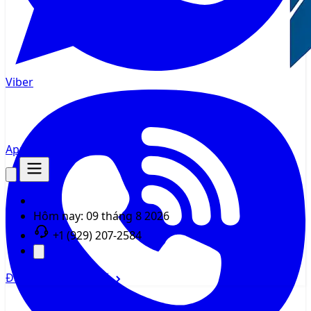
Viber
AppMsr
Tracker
Hôm nay:
09 tháng 8 2026
+1 (929) 207-2584
Đăng nhập
Đăng ký