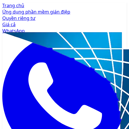
Trang chủ
Ứng dụng phần mềm gián điệp
Quyền riêng tư
Giá cả
WhatsApp