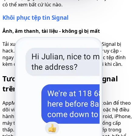
có thể xem bất cứ lúc nào.
Khôi phục tệp tin Signal
Ảnh, âm thanh, tài liệu - không gì bị mất
Tải xuống tất cả tệp đã chia sẻ từ tài khoản Signal bị
hack. Nội dung đa phương tiện vẫn có thể truy cập -
ngay cả các ghi chú giọng nói, hình ảnh hoặc tệp đính
kèm đã xóa cũng có thể xem trước và lưu lại khi cần.
Tương thích hoàn hảo với Signal
trên mọi thiết bị
AppMessenger đảm bảo tương thích hoàn toàn để theo
dõi việc sử dụng Signal trên bất kỳ thiết bị hoặc hệ điều
hành nào. Nó hoạt động mượt mà trên Android, iPhone,
máy tính bảng, laptop và thậm chí các hệ thống cấp
thấp. Trải nghiệm truy cập liền mạch trực tiếp trong