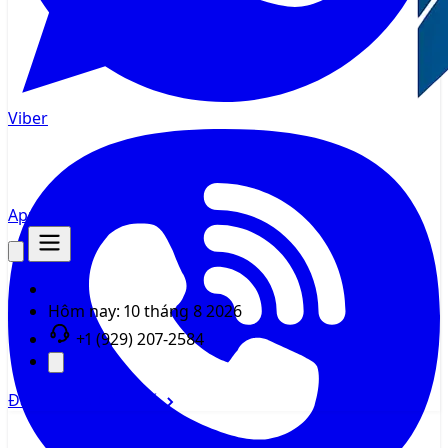
Viber
AppMsr
Tracker
Hôm nay:
10 tháng 8 2026
+1 (929) 207-2584
Đăng nhập
Đăng ký