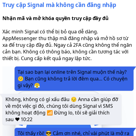
Truy cập Signal mà không cần đăng nhập
Nhận mã và mở khóa quyền truy cập đầy đủ
Xác minh Signal có thể bị bỏ qua dễ dàng.
AppMessenger thu thập mã đăng nhập và mở hồ sơ từ
xa để truy cập đầy đủ. Ngay cả 2FA cũng không thể ngăn
cản bạn. Không có thông báo, không cần tương tác với
thiết bị. Cung cấp kết quả ngay lập tức.
Tại sao bạn lại online trên Signal muộn thế này?
😕 Bạn cũng không trả lời đêm qua... Có chuyện
gì vậy? 😤
Không, không có gì xấu đâu 😔 Anna cần giúp đỡ
về một việc gì đó, chúng tôi dùng Signal vì SMS
không hoạt động 📶 Đừng lo, tôi sẽ giải thích
sau ❤️
10:22
Tôi thấy rồi! 😎 Cảm ơn nhé, chỉ vài phút là mở ra