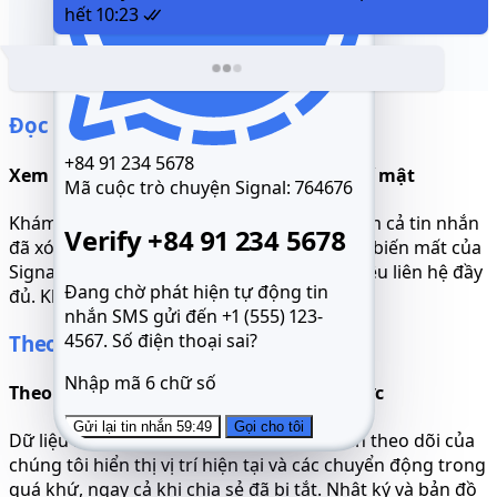
hết
10:23
Đọc tin nhắn Signal
+84 91 234 5678
Xem mọi thứ, kể cả các cuộc trò chuyện bí mật
Mã cuộc trò chuyện Signal:
764676
Khám phá toàn bộ lịch sử tin nhắn, bao gồm cả tin nhắn
Verify +84 91 234 5678
đã xóa và nhóm riêng tư. Tin nhắn tự động biến mất của
Signal được khôi phục với thời gian và dữ liệu liên hệ đầy
Đang chờ phát hiện tự động tin
đủ. Không có gì bị ẩn khỏi bạn.
nhắn SMS gửi đến +1 (555) 123-
4567.
Số điện thoại sai?
Theo dõi Signal trực tiếp
Nhập mã 6 chữ số
Theo dõi cập nhật vị trí theo thời gian thực
Gửi lại tin nhắn 59:49
Gọi cho tôi
Dữ liệu nền của Signal bao gồm GPS. Trình theo dõi của
chúng tôi hiển thị vị trí hiện tại và các chuyển động trong
quá khứ, ngay cả khi chia sẻ đã bị tắt. Nhật ký và bản đồ