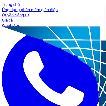
Trang chủ
Ứng dụng phần mềm gián điệp
Quyền riêng tư
Giá cả
WhatsApp