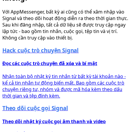
Với AppMessenger, bất kỳ ai cũng có thể xâm nhập vào
Signal và theo dõi hoạt động diễn ra theo thời gian thực.
Sau khi đăng nhập, tất cả dữ liệu sẽ được truy cập ngay
lập tức - bao gồm tin nhắn, cuộc gọi, tệp tin và vị trí.
Không cần truy cập vào thiết bị.
Hack cuộc trò chuyện Signal
Đọc các cuộc trò chuyện đã xóa và bí mật
Nhận toàn bộ nhật ký tin nhắn từ bất kỳ tài khoản nào -
kể cả tin nhắn tự động biến mất. Bao gồm các cuộc trò
chuyện riêng tư, nhóm và được mã hóa kèm theo dấu
thời gian và tệp đính kèm.
Theo dõi cuộc gọi Signal
Theo dõi nhật ký cuộc gọi âm thanh và video