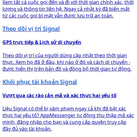
Xem tất cả cuộc gọi đến và đi với thời gian chính xác, thời
lượng và thông tin liên hệ. Ngay cả nhật ký đã biến mất
từ các cuộc gọi bí mật vẫn được lưu trữ an toàn.
Theo dõi vị trí Signal
GPS trực tiếp & Lịch sử di chuyển
Theo dõi vị trí của người dùng cập nhật theo thời gian
thực. Xem họ đã ở đâu, khi nào ở đó và cách di chuyển -
được hiển thị trên bản đồ và đồng bộ thời gian tự động.
Khôi phục tài khoản Signal
Vượt qua các rào cản mã và xác thực hai yếu tố
Liệu Signal có thể bị xâm phạm ngay cả khi đã bật xác
thực hai yếu tố? AppMessenger tự động thu thập mã xác
minh, đăng nhập cho bạn và cung cấp quyền truy cập
đầy đủ vào tài khoản.