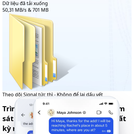
Dữ liệu đã tải xuống
50,31 MB/s & 701 MB
Theo dõi Signal tức thì - Không để lại dấu vết
Trình theo dõi Signal từ xa để giám
sát và kiểm soát hoạt động của bất
kỳ người dùng nào