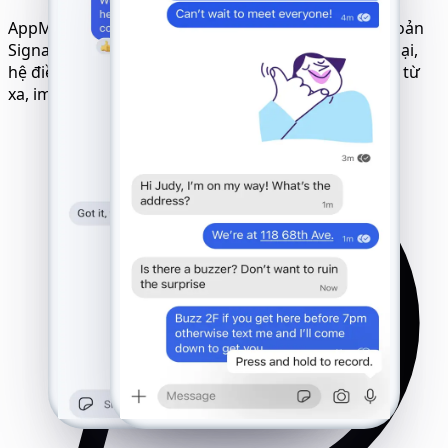
AppMessenger Tracker tương thích với tất cả tài khoản
Signal trên mọi thiết bị và mạng. Dù là mẫu điện thoại,
hệ điều hành hay thẻ SIM nào - việc theo dõi diễn ra từ
xa, im lặng và tương thích hoàn toàn.