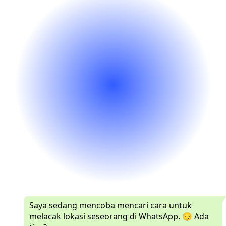
Saya sedang mencoba mencari cara untuk
melacak lokasi seseorang di WhatsApp. 😏 Ada