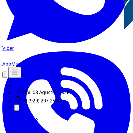
Viber
AppMsr
Pelacak
Hari ini:
08 Agustus 2026
+1 (929) 207-2584
Masuk
Daftar