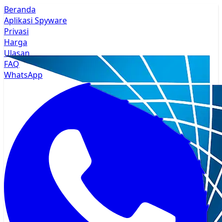
Beranda
Aplikasi Spyware
Privasi
Harga
Ulasan
FAQ
WhatsApp