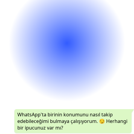
WhatsApp'ta birinin konumunu nasıl takip
edebileceğimi bulmaya çalışıyorum. 😏 Herhangi
bir ipucunuz var mı?