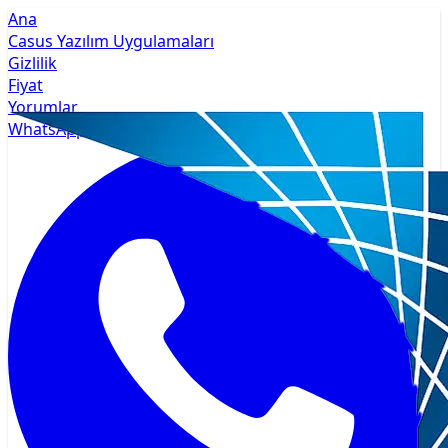
Ana
Casus Yazılım Uygulamaları
Gizlilik
Fiyat
Yorumlar
WhatsApp