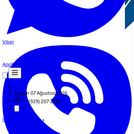
Viber
AppMsr
İzleyici
Bugün
07 Ağustos 2026
+1 (929) 207-2584
Giriş yap
Kayıt ol