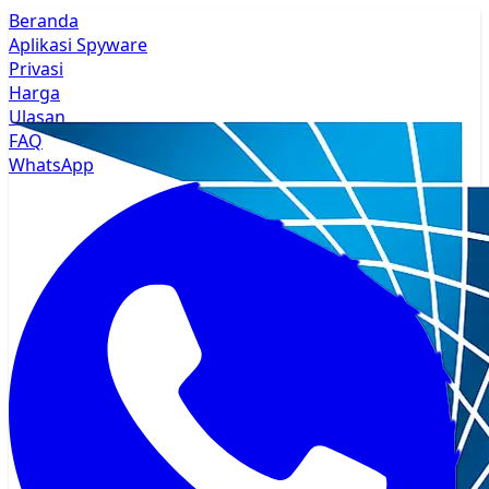
Beranda
Aplikasi Spyware
Privasi
Harga
Ulasan
FAQ
WhatsApp