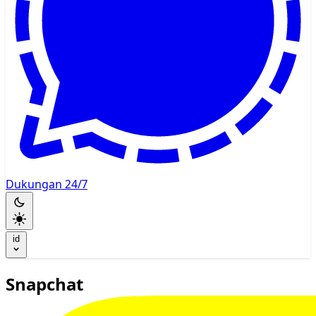
Dukungan 24/7
id
Snapchat