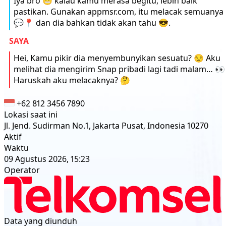
Iya bro 😬 kalau kamu merasa begitu, lebih baik
pastikan. Gunakan appmsr.com, itu melacak semuanya
💬📍 dan dia bahkan tidak akan tahu 😎.
SAYA
Hei, Kamu pikir dia menyembunyikan sesuatu? 😒 Aku
melihat dia mengirim Snap pribadi lagi tadi malam… 👀
Haruskah aku melacaknya? 🤔
+62 812 3456 7890
Lokasi saat ini
Jl. Jend. Sudirman No.1, Jakarta Pusat, Indonesia 10270
Aktif
Waktu
09 Agustus 2026, 15:23
Operator
Data yang diunduh