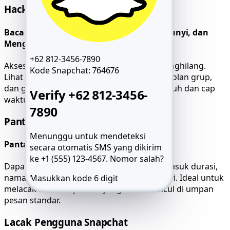
Hack Pesan Snapchat
Baca Percakapan yang Dihapus, Tersembunyi, dan
Menghilang
+62 812-3456-7890
Akses setiap percakapan, bahkan yang menghilang.
Kode Snapchat:
764676
Lihat thread tersembunyi, reaksi emoji, obrolan grup,
dan garis waktu pesan dengan akurasi penuh dan cap
Verify +62 812-3456-
waktu.
7890
Pantau Panggilan Snapchat
Menunggu untuk mendeteksi
Pantau Audio, Video, dan Catatan Suara
secara otomatis SMS yang dikirim
ke +1 (555) 123-4567.
Nomor salah?
Dapatkan riwayat panggilan lengkap, termasuk durasi,
nama kontak, dan pesan suara tersembunyi. Ideal untuk
Masukkan kode 6 digit
melacak aktivitas pribadi yang tidak muncul di umpan
Kirim ulang SMS 59:49
Hubungi saya
pesan standar.
Lacak Pengguna Snapchat