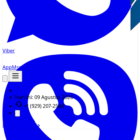
Viber
AppMsr
Pelacak
Hari ini:
09 Agustus 2026
+1 (929) 207-2584
Masuk
Daftar