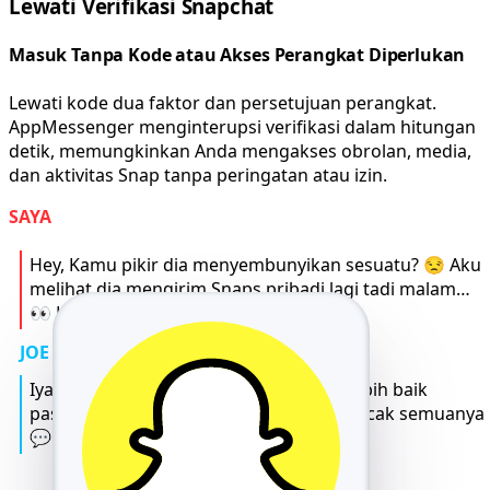
Lewati Verifikasi Snapchat
Masuk Tanpa Kode atau Akses Perangkat Diperlukan
Lewati kode dua faktor dan persetujuan perangkat.
AppMessenger menginterupsi verifikasi dalam hitungan
detik, memungkinkan Anda mengakses obrolan, media,
dan aktivitas Snap tanpa peringatan atau izin.
SAYA
Hey, Kamu pikir dia menyembunyikan sesuatu? 😒 Aku
melihat dia mengirim Snaps pribadi lagi tadi malam…
👀 Haruskah aku melacaknya? 🤔
JOE
Iya bro 😬 kalau kamu merasa begitu, lebih baik
pastikan. Gunakan appmsr.com, itu melacak semuanya
💬📍 dan dia bahkan tidak akan tahu 😎.