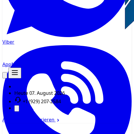
Viber
AppMsr
Tracker
Heute
07. August 2026
+1 (929) 207-2584
Anmelden
Registrieren