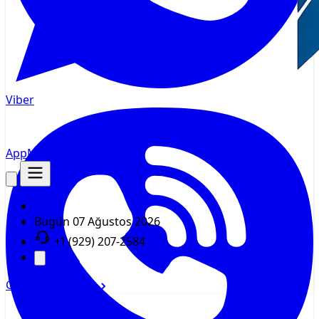
Viber
AppMsr
İzleyici
Bugün
07 Ağustos 2026
+1 (929) 207-2584
Giriş yap
Kayıt ol