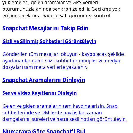
yüklemeleri, gelen aramalar ve GPS verileri
oturumunuzla anında senkronize edilir. Gecikme yok,
erişim gerekmez. Sadece saf, görünmez kontrol.
Snapchat Mesajlarını Takip Edin
Gizli ve Silinmiş Sohbetleri Görüntüleyin
Gönderilen tüm mesajları okuyun - kaybolacak şekilde
ayarlananlar dahil. Gizli sohbetler, emojiler ve medya
dosyaları tam meta verilerle yakalanır.
Snapchat Aramalarını Dinleyin
Ses ve Video Kayıtlarını Dinleyin
Gelen ve giden aramaların tam kaydına erişin. Snap
sohbetlerinde ve DM'lerde paylaşılan zaman
damgalarını, süreleri ve hatta sesli notları görüntüleyin.
Numaraya Göre Snapchat'i Bul