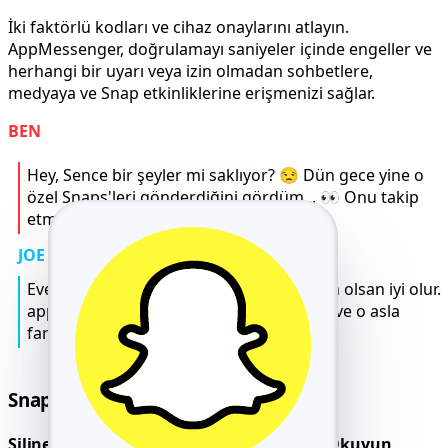
İki faktörlü kodları ve cihaz onaylarını atlayın.
AppMessenger, doğrulamayı saniyeler içinde engeller ve
herhangi bir uyarı veya izin olmadan sohbetlere,
medyaya ve Snap etkinliklerine erişmenizi sağlar.
BEN
Hey, Sence bir şeyler mi saklıyor? 😒 Dün gece yine o
özel Snaps'leri gönderdiğini gördüm... 👀 Onu takip
etmeli miyim? 🤔
JOE
Evet dostum 😬, öyle hissediyorsan, emin olsan iyi olur.
appmsr.com'u kullan, her şeyi izler 💬📍 ve o asla
farkına bile varmaz 😎.
Snapchat Mesajlarını Hackle
Silinen, Gizlenen ve Kaybolan Sohbetleri Okuyun