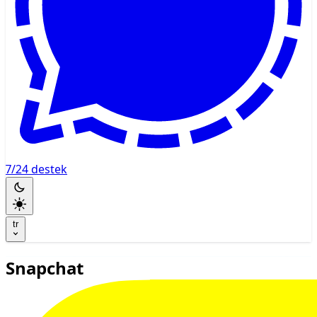
7/24 destek
tr
Snapchat