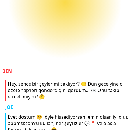
BEN
Hey, sence bir şeyler mi saklıyor? 😒 Dün gece yine o
özel Snap'leri gönderdiğini gördüm... 👀 Onu takip
etmeli miyim? 🤔
JOE
Evet dostum 😬, öyle hissediyorsan, emin olsan iyi olur.
appmsr.com'u kullan, her şeyi izler 💬📍 ve o asla
farkına bile varmaz 😎.