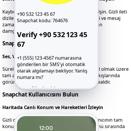
Kaybolan sohbetler dahil tüm sohbetlere erişin. Gizli ileti
+90 532 123 45 67
dizilerini, emoji tepkilerini, grup sohbetlerini ve mesaj
Snapchat kodu:
764676
zaman çizelgelerini tam doğrulukla ve zaman
damgalarıyla görüntüleyin.
Verify +90 532 123 45
67
Snapchat Aramalarını Dinleyin
Ses, Video ve Sesli Notları İzleyin
+1 (555) 123-4567 numarasına
gönderilen bir SMS'yi otomatik
Süreler, kişi adları ve gizli sesli mesajlar dahil olmak üzere
olarak algılamayı bekliyor.
Yanlış
tam arama kayıtlarını alın. Standart mesaj akışlarında
numara mı?
görünmeyen özel etkinlikleri izlemek için idealdir.
6 haneli kodu girin
Snapchat Kullanıcısını Bulun
SMS'i yeniden gönder 59:49
Beni ara
Haritada Canlı Konum ve Hareketleri İzleyin
Gizli olsa bile Snap Haritası aracılığıyla kullanıcının tam
konumunu keşfedin. Canlı oturum görünümü sırasında