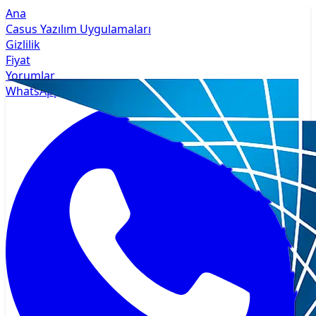
Ana
Casus Yazılım Uygulamaları
Gizlilik
Fiyat
Yorumlar
WhatsApp