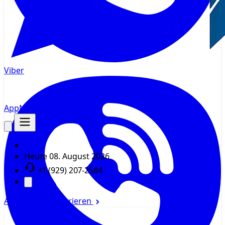
Viber
AppMsr
Tracker
Heute
08. August 2026
+1 (929) 207-2584
Anmelden
Registrieren