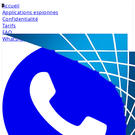
Accueil
Applications espionnes
Confidentialité
Tarifs
FAQ
WhatsApp