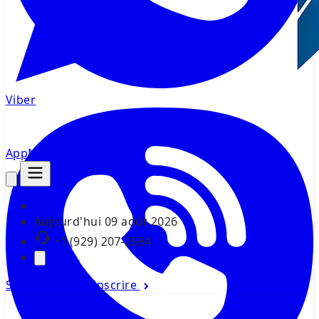
Viber
AppMsr
Tracker
Aujourd'hui
09 août 2026
+1 (929) 207-2584
Se connecter
S'inscrire