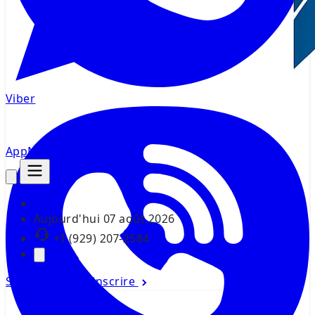
Viber
AppMsr
Tracker
Aujourd'hui
07 août 2026
+1 (929) 207-2584
Se connecter
S'inscrire