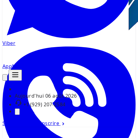
Viber
AppMsr
Tracker
Aujourd'hui
06 août 2026
+1 (929) 207-2584
Se connecter
S'inscrire