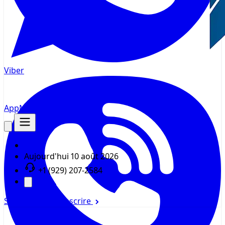
Viber
AppMsr
Tracker
Aujourd'hui
10 août 2026
+1 (929) 207-2584
Se connecter
S'inscrire