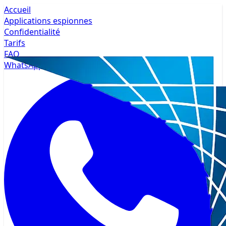
Accueil
Applications espionnes
Confidentialité
Tarifs
FAQ
WhatsApp