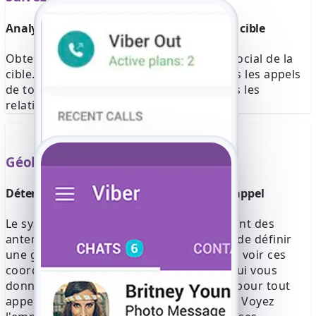
Analysez la liste complète des appels de la cible
Obtenez une image complète du cercle social de la
cible. Cette fonctionnalité enregistre tous les appels
de tous les contacts, révélant ainsi toutes les
relations clés.
Géolocalisation
Déterminez la géolocalisation exacte de l'appel
Le système triangule les signaux provenant des
antennes-relais et des réseaux Wi-Fi afin de définir
une géolocalisation précise. Vous pouvez voir ces
coordonnées sur une carte satellite, ce qui vous
donne une précision au niveau de la rue pour tout
appel depuis la console de la plateforme. Voyez