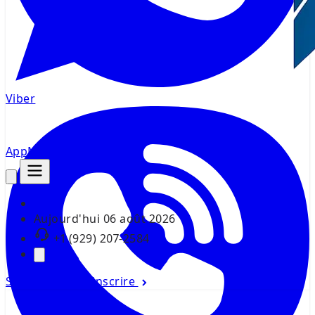
Viber
AppMsr
Tracker
Aujourd'hui
06 août 2026
+1 (929) 207-2584
Se connecter
S'inscrire