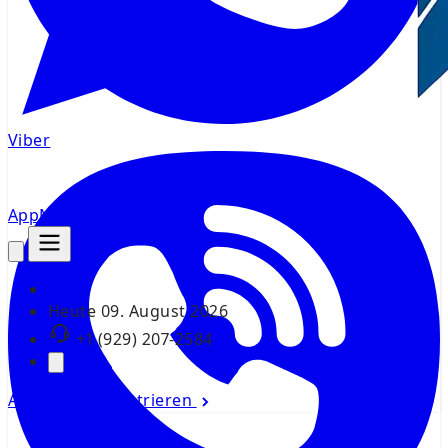
Viber
AppMsr
Tracker
Heute
09. August 2026
+1 (929) 207-2584
Anmelden
Registrieren