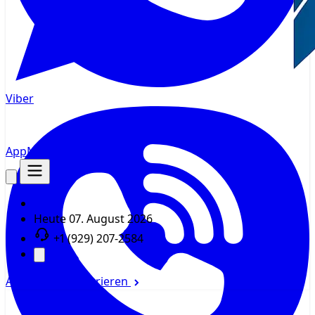
Viber
AppMsr
Tracker
Heute
07. August 2026
+1 (929) 207-2584
Anmelden
Registrieren