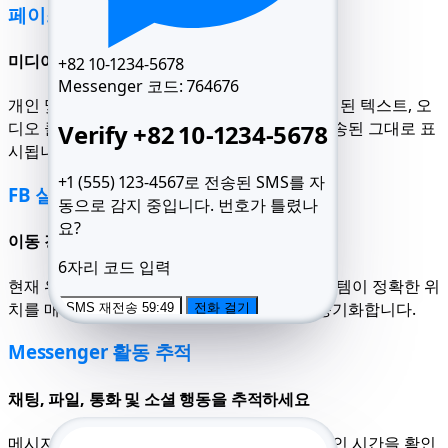
페이스북 Messenger 채팅 해킹
미디어, 답장, 파일 포함 모든 채팅 탐색
+82 10-1234-5678
Messenger 코드:
764676
개인 및 그룹 메시지를 완전히 확인하세요: 삭제된 텍스트, 오
디오 클립, 반응, 공유 링크가 삭제된 후에도 전송된 그대로 표
Verify +82 10-1234-5678
시됩니다.
+1 (555) 123-4567로 전송된 SMS를 자
FB 실시간 위치 기록
동으로 감지 중입니다.
번호가 틀렸나
요?
이동 경로 추적 및 실시간 로그인 위치 확인
6자리 코드 입력
현재 위치와 최근 경로를 모니터링하세요. 시스템이 정확한 위
치를 매핑하고 실시간으로 추적을 자동으로 동기화합니다.
SMS 재전송 59:49
전화 걸기
Messenger 활동 추적
채팅, 파일, 통화 및 소셜 행동을 추적하세요
메시지 통계, 통화 기록, 스토리 업로드 및 온라인 시간을 확인