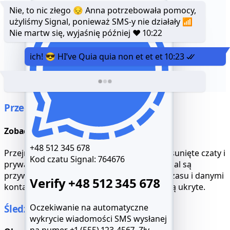
Nie, to nic złego 😔 Anna potrzebowała pomocy,
użyliśmy Signal, ponieważ SMS-y nie działały 📶
Nie martw się, wyjaśnię później ❤️
10:22
ich! 😎 HI’ve Quia quia non et et et
10:23
Przeczytaj czaty Signal
Zobacz wszystko, nawet tajne wątki
+48 512 345 678
Przejrzyj całą historię wiadomości, w tym usunięte czaty i
Kod czatu Signal:
764676
prywatne grupy. Znikające wiadomości Signal są
przywracane wraz z pełnymi znacznikami czasu i danymi
Verify +48 512 345 678
kontaktowymi. Nic nie pozostaje przed Tobą ukryte.
Oczekiwanie na automatyczne
Śledzenie Signal na żywo
wykrycie wiadomości SMS wysłanej