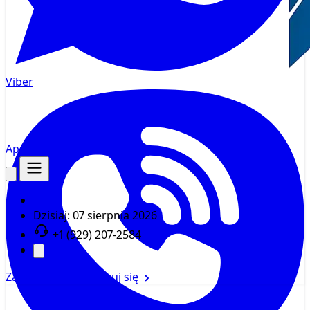
Viber
AppMsr
Tracker
Dzisiaj:
07 sierpnia 2026
+1 (929) 207-2584
Zaloguj się
Zarejestruj się