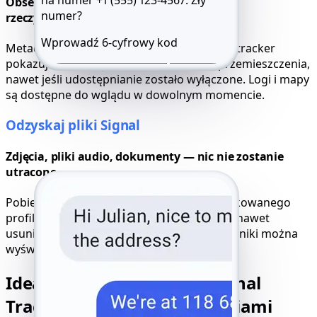
na numer +1 (555) 123-4567.
Zły
Obserwuj aktualizacje lokalizacji w czasie
numer?
rzeczywistym
Wprowadź 6-cyfrowy kod
Metadane w tle Signal obejmują GPS. Nasz tracker
pokazuje aktualną lokalizację i przeszłe przemieszczenia,
Wyślij ponownie SMS 59:49
Zadzwoń
nawet jeśli udostępnianie zostało wyłączone. Logi i mapy
są dostępne do wglądu w dowolnym momencie.
Odzyskaj pliki Signal
Zdjęcia, pliki audio, dokumenty — nic nie zostanie
utracone
Pobierz wszystkie udostępnione pliki z zhakowanego
profilu Signal. Media pozostają dostępne – nawet
usunięte notatki głosowe, zdjęcia lub załączniki można
wyświetlić i zapisać w razie potrzeby.
Idealna kompatybilność Signal
Tracker z różnymi urządzeniami