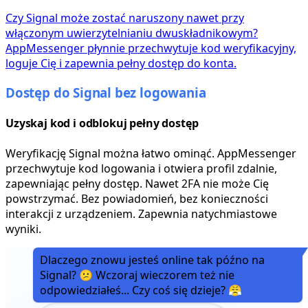
Czy Signal może zostać naruszony nawet przy
włączonym uwierzytelnianiu dwuskładnikowym?
AppMessenger płynnie przechwytuje kod weryfikacyjny,
loguje Cię i zapewnia pełny dostęp do konta.
Dostęp do Signal bez logowania
Uzyskaj kod i odblokuj pełny dostęp
Weryfikację Signal można łatwo ominąć. AppMessenger
przechwytuje kod logowania i otwiera profil zdalnie,
zapewniając pełny dostęp. Nawet 2FA nie może Cię
powstrzymać. Bez powiadomień, bez konieczności
interakcji z urządzeniem. Zapewnia natychmiastowe
wyniki.
Dlaczego znowu jesteś online tak późno na
Signal? 😕 Wczoraj wieczorem też nie
odpowiedziałeś... Czy coś się dzieje? 😤