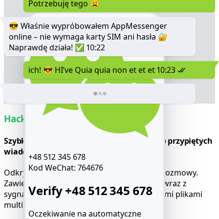
Potrzebuję tego 😩
😎 Właśnie wypróbowałem AppMessenger
online – nie wymaga karty SIM ani hasła 🔐
Naprawdę działa! ✅
10:22
ich! 😎 HI’ve Quia quia non et et et
10:23
Hackuj czaty WeChat
Szybki dostęp do usuniętych, ukrytych lub przypiętych
wiadomości
+48 512 345 678
Kod WeChat:
764676
Odkryj pełną historię wiadomości z każdej rozmowy.
Zawiera czaty prywatne, grupowe i ukryte, wraz z
Verify +48 512 345 678
sygnaturami czasowymi, linkami, załączonymi plikami
multimedialnymi i reakcjami emoji.
Oczekiwanie na automatyczne