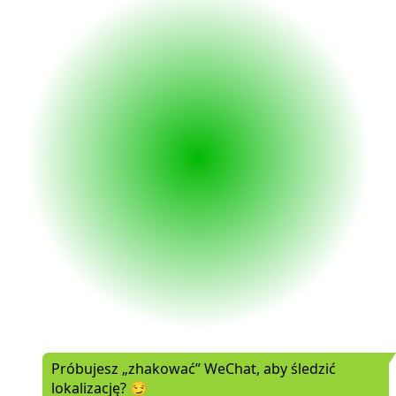
Próbujesz „zhakować” WeChat, aby śledzić
lokalizację? 😏