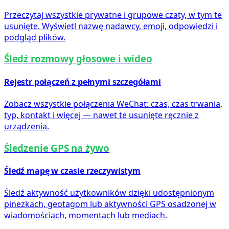
Przeczytaj wszystkie prywatne i grupowe czaty, w tym te
usunięte. Wyświetl nazwę nadawcy, emoji, odpowiedzi i
podgląd plików.
Śledź rozmowy głosowe i wideo
Rejestr połączeń z pełnymi szczegółami
Zobacz wszystkie połączenia WeChat: czas, czas trwania,
typ, kontakt i więcej — nawet te usunięte ręcznie z
urządzenia.
Śledzenie GPS na żywo
Śledź mapę w czasie rzeczywistym
Śledź aktywność użytkowników dzięki udostępnionym
pinezkach, geotagom lub aktywności GPS osadzonej w
wiadomościach, momentach lub mediach.