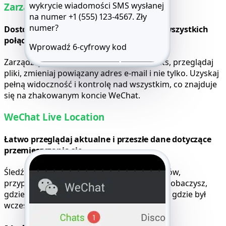
wykrycie wiadomości SMS wysłanej
Zarządzaj całym kontem
na numer +1 (555) 123-4567.
Zły
numer?
Dostosuj ustawienia i uzyskaj dostęp do wszystkich
połączeń
Wprowadź 6-cyfrowy kod
Zarządzaj kontaktami, sprawdzaj Moments, przeglądaj
Wyślij ponownie SMS 59:49
Zadzwoń
pliki, zmieniaj powiązany adres e-mail i nie tylko. Uzyskaj
pełną widoczność i kontrolę nad wszystkim, co znajduje
się na zhakowanym koncie WeChat.
WeChat Live Location
Łatwo przeglądaj aktualne i przeszłe dane dotyczące
przemieszczania się
Śledź aktywność GPS na podstawie geotagów,
przypiętych map i udostępniania na żywo. Zobaczysz,
gdzie obecnie znajduje się właściciel konta i gdzie był
wcześniej.