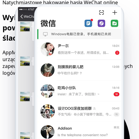
Natychmiastowe hakowanie hasła WeChat online
Wykorzystaj lukę bez żadnych
powiadomień i pozostawiania
śladów
AppMessenger działa płynnie na wszystkich
urządzeniach, sieciach i systemach operacyjnych,
zapewniając całkowitą dyskrecję. Zero alertów, żadnych
logów i żadnych próśb o pozwolenie.