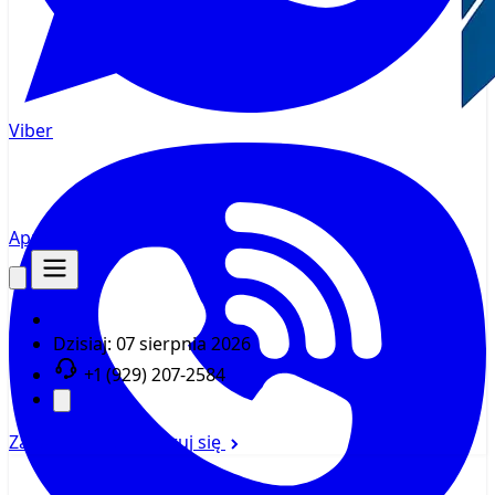
Viber
AppMsr
Tracker
Dzisiaj:
07 sierpnia 2026
+1 (929) 207-2584
Zaloguj się
Zarejestruj się