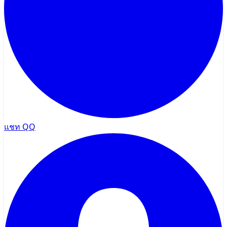
แชท QQ