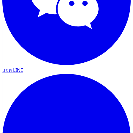
แชท LINE