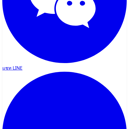
แชท LINE