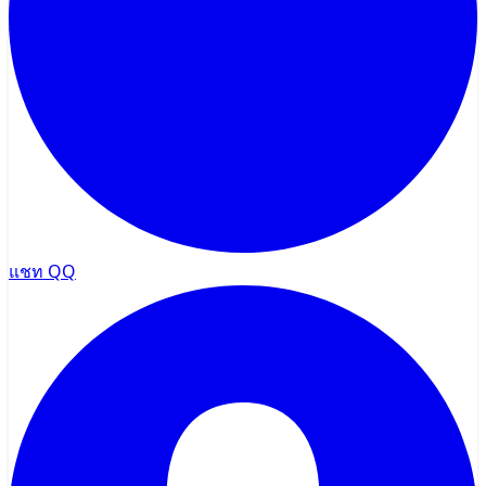
แชท QQ