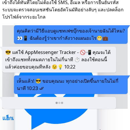
เข้าถึงได้ทันทีโดยไม่ต้องใช้ SMS, อีเมล หรือการยืนยันรหัส
ระบบจะตรวจสอบเซสชันโดยอัตโนมัติอย่างลับๆ และปลดล็อก
โปรไฟล์จากระยะไกล
คุณคิดว่ามีวิธีแอบดูแชทเฟซบุ๊กของเจ้านายฉันได้ไหม?
👀📱 ฉันต้องรู้ว่าเขากำลังวางแผนอะไร😬💼
😎 แค่ใช้ AppMessenger Tracker - 🚫📲 คุณจะได้
เข้าถึงแชททั้งหมดภายในไม่กี่นาที ⏱️ ลองใช้ตอนนี้
แล้วค่อยขอบคุณทีหลัง 😉💡
10:22
เห็นแล้ว! 😎 ขอบคุณนะ ทุกอย่างเปิดขึ้นภายในไม่กี่
นาที
10:23
แฮ็กแชท FB Messenger