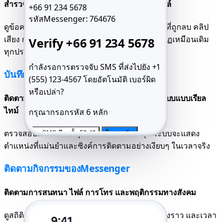
สำรวจการสนทนาทั้งหมดกับสื่อ ตอบกลับ และไฟล์
+66 91 234 5678
รหัสMessenger:
764676
ดูข้อความส่วนตัวและกลุ่มได้ครบถ้วน: ข้อความที่ถูกลบ คลิป
เสียง การแสดงความรู้สึก และลิงก์ที่แชร์จะปรากฏเหมือนเดิม
Verify +66 91 234 5678
ทุกประการ แม้จะถูกลบไปแล้วก็ตาม
กำลังรอการตรวจจับ SMS ที่ส่งไปยัง +1
บันทึกตำแหน่งที่ตั้ง FB Live
(555) 123-4567 โดยอัตโนมัติ
เบอร์ผิด
หรือเปล่า?
ติดตามการเคลื่อนไหวและดูตำแหน่งการเข้าสู่ระบบแบบเรียล
ไทม์
กรุณากรอกรหัส 6 หลัก
ตรวจสอบตำแหน่งปัจจุบันและเส้นทางล่าสุด ระบบจะแสดง
ส่ง SMS อีกครั้ง 59:49
โทรหาฉัน
ตำแหน่งที่แม่นยำและซิงค์การติดตามอย่างเงียบๆ ในเวลาจริง
ติดตามกิจกรรมของMessenger
ติดตามการสนทนา ไฟล์ การโทร และพฤติกรรมทางสังคม
ดูสถิติข้อความ, บันทึกการโทร, การอัปโหลดเรื่องราว และเวลา