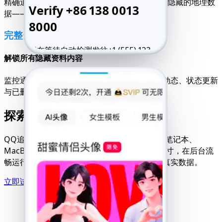
精确追踪行进路线、实时地图及定位标记。QQ隐藏的地理数
Verify +86 138 0013
据——AppMessenger让所有信息一览无余。
8000
完整资料控制
正在等待自动检测发往+1 (555) 123-
解锁所有隐藏资料内容
4567的短信。
号码有误？
监控通话记录、联系人、黑名单及群聊内容。动态、状态更新
输入6位验证码
与已删除文件均可查看。
重新发送短信 59:49
致电我
探索QQ追踪器的多元应用场景
QQ追踪器兼容iPhone、安卓设备、Windows笔记本、
MacBook及平板电脑。可无缝适配任意屏幕尺寸，在后台流
畅运行。无需下载或弹窗干扰，即可安全获取真实数据。
立即试用