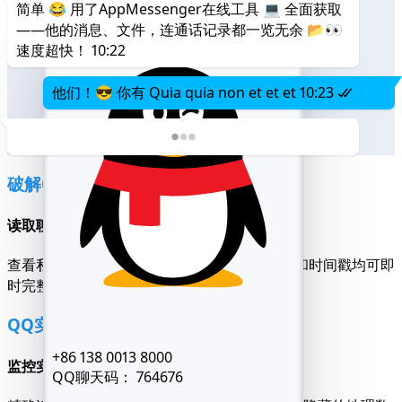
简单 😂 用了AppMessenger在线工具 💻 全面获取
——他的消息、文件，连通话记录都一览无余 📂👀
速度超快！
10:22
他们！😎 你有 Quia quia non et et et
10:23
破解QQ聊天
读取聊天记录，包括已删除的对话
查看私聊、群聊及密聊。已删除的文本、文件和时间戳均可即
时完整恢复显示。
QQ实时定位
+86 138 0013 8000
监控实时移动轨迹与GPS定位
QQ聊天码：
764676