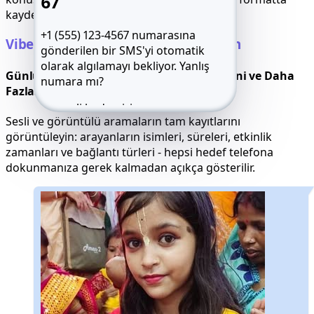
67
kaydedilir.
+1 (555) 123-4567 numarasına
Viber Aramalarını Kolayca Takip Edin
gönderilen bir SMS'yi otomatik
olarak algılamayı bekliyor.
Yanlış
Günlükleri, Arama Sürelerini, Kişi Bilgilerini ve Daha
numara mı?
Fazlasını Kontrol Edin
6 haneli kodu girin
Sesli ve görüntülü aramaların tam kayıtlarını
görüntüleyin: arayanların isimleri, süreleri, etkinlik
SMS'i yeniden gönder 59:49
Beni ara
zamanları ve bağlantı türleri - hepsi hedef telefona
dokunmanıza gerek kalmadan açıkça gösterilir.