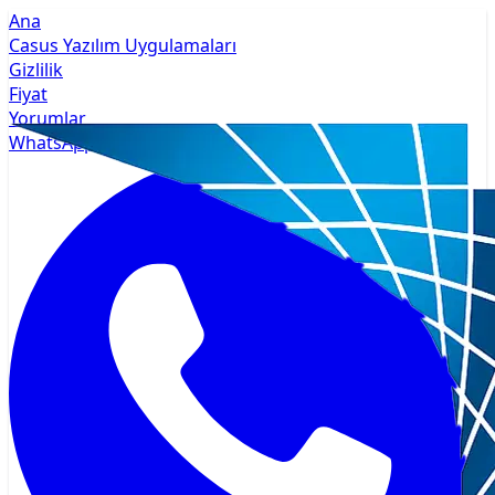
Ana
Casus Yazılım Uygulamaları
Gizlilik
Fiyat
Yorumlar
WhatsApp