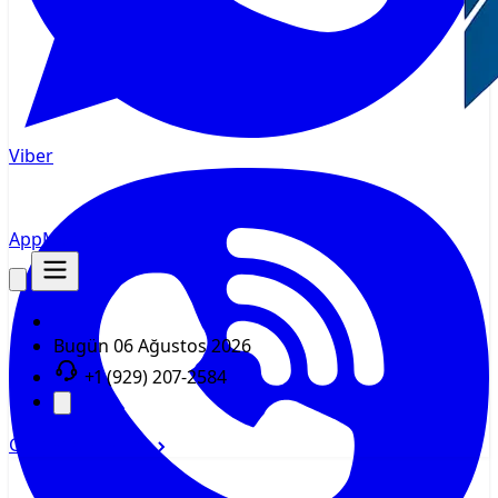
Viber
AppMsr
İzleyici
Bugün
06 Ağustos 2026
+1 (929) 207-2584
Giriş yap
Kayıt ol