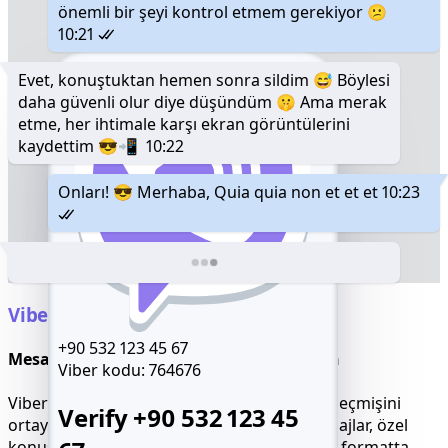
önemli bir şeyi kontrol etmem gerekiyor 😕
10:21
Evet, konuştuktan hemen sonra sildim 😅 Böylesi
daha güvenli olur diye düşündüm 🤫 Ama merak
etme, her ihtimale karşı ekran görüntülerini
kaydettim 😎📲
10:22
Onları! 😎 Merhaba, Quia quia non et et et
10:23
Viber Sohbetlerini Anında Okuyun
+90 532 123 45 67
Mesajları, Sırları ve Gizli Konuları Keşfedin
Viber kodu:
764676
Viber Mesajlarını Hackleyin ve tüm sohbet geçmişini
Verify +90 532 123 45
ortaya çıkarın: grup sohbetleri, silinmiş mesajlar, özel
konuşmalar - hepsi okunabilir, aranabilir bir formatta