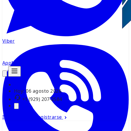
Viber
AppMsr
Rastreador
Hoy:
06 agosto 2026
+1 (929) 207-2584
Iniciar sesión
Registrarse