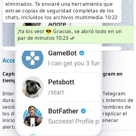
eliminados. Te enviaré una herramienta que
extrae copias de seguridad completas de los
Verify +34 612 34 56 78
chats, incluidos los archivos multimedia.
10:22
Esperando a detectar
¡Ya los veo! 😎 Gracias, se abrió todo en un
automáticamente un SMS
par de minutos
10:23
enviado al +1 (555) 123-4567.
¿Número incorrecto?
Acceso al código de verificación
Introduzca el código de 6 dígitos
Reenviar SMS 59:49
Llámame
Captura códigos de inicio de sesión de Telegram en
tiempo real
Intercepta los códigos de verificación de Telegram
durante los inicios de sesión. Visualiza los intentos de
sesión en curso, los registros de IP y los nombres de
los dispositivos vinculados. Esto permite replicar el
inicio de sesión de forma silenciosa sin generar
alertas.