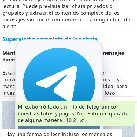
lectura. Puede previsualizar chats privados o
grupales y extraer el contenido completo de los
mensajes sin que el remitente reciba ningún tipo de
alerta.
Supervisión completa de los chats
Mantén tu invisibilidad mientras lees los mensajes
directos de Telegram
Esta función te permite explorar cualquier
conversación como un observador silencioso. Sin
marcas de visto, sin alertas de actividad: ideal para
investigaciones privadas o monitoreo sigiloso.
Mi ex borró todo un hilo de Telegram con
nuestras fotos y pagos. Necesito recuperarlo
de alguna manera.
10:21
+34 612 34 56 78
Hay una forma de leer incluso los mensajes
Código de Telegram
764676