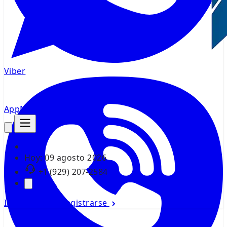
Viber
AppMsr
Rastreador
Hoy:
09 agosto 2026
+1 (929) 207-2584
Iniciar sesión
Registrarse