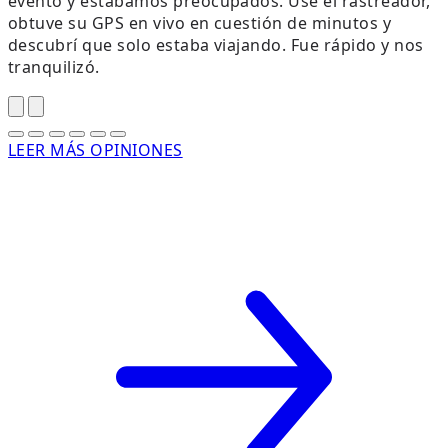
evento y estábamos preocupados. Usé el rastreador,
s
obtuve su GPS en vivo en cuestión de minutos y
descubrí que solo estaba viajando. Fue rápido y nos
tranquilizó.
LEER MÁS OPINIONES