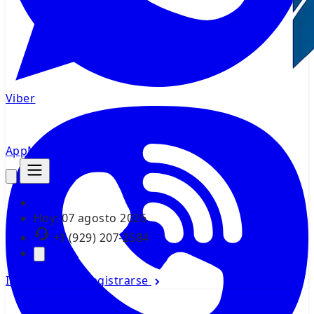
Viber
AppMsr
Rastreador
Hoy:
07 agosto 2026
+1 (929) 207-2584
Iniciar sesión
Registrarse