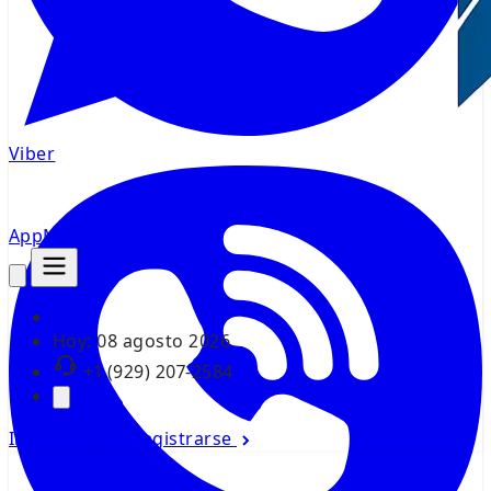
Viber
AppMsr
Rastreador
Hoy:
08 agosto 2026
+1 (929) 207-2584
Iniciar sesión
Registrarse