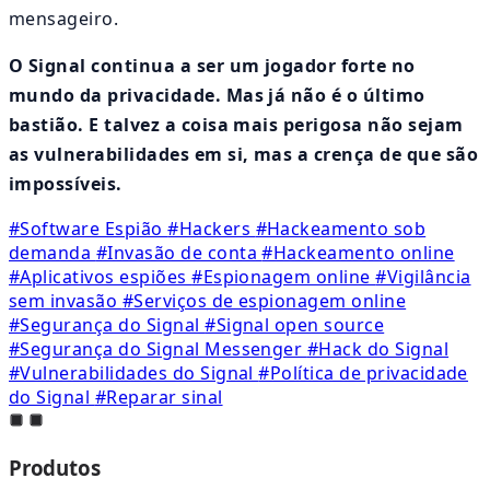
mensageiro.
O Signal continua a ser um jogador forte no
mundo da privacidade. Mas já não é o último
bastião. E talvez a coisa mais perigosa não sejam
as vulnerabilidades em si, mas a crença de que são
impossíveis.
#Software Espião
#Hackers
#Hackeamento sob
demanda
#Invasão de conta
#Hackeamento online
#Aplicativos espiões
#Espionagem online
#Vigilância
sem invasão
#Serviços de espionagem online
#Segurança do Signal
#Signal open source
#Segurança do Signal Messenger
#Hack do Signal
#Vulnerabilidades do Signal
#Política de privacidade
do Signal
#Reparar sinal
Produtos