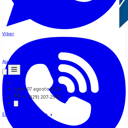
Viber
AppMsr
Rastreador
Hoje:
07 agosto 2026
+1 (929) 207-2584
Entrar
Cadastrar-se