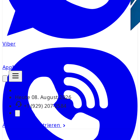
Viber
AppMsr
Tracker
Heute
08. August 2026
+1 (929) 207-2584
Anmelden
Registrieren