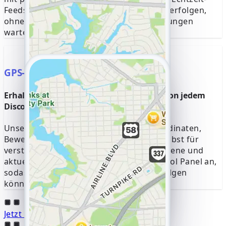
Feeds können Sie jede Aktion sofort mitverfolgen,
ohne auf verzögerte Standortaktualisierungen
warten zu müssen.
GPS-Daten abfangen
Erhalten Sie genaue GPS-Informationen von jedem
Discord
Unser System protokolliert genaue Koordinaten,
Bewegungshistorien und Zeitstempel, selbst für
versteckte Sitzungen. Zeigen Sie vergangene und
aktuelle Aktivitäten direkt in Ihrem Control Panel an,
sodass Sie Bewegungen in Echtzeit verfolgen
können, ohne entdeckt zu werden.
Jetzt mit der Verfolgung beginnen