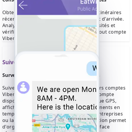
Obtenez un journal complet de tous les itinéraires
récents, y compris les points de départ et d'arrivée.
Analysez les schémas, vérifiez les lieux visités et
vérifiez facilement les déplacements de tout compte
Viber suivi.
Suivez plusieurs appareils
Surveillez plusieurs comptes Viber à la fois
Suivez en direct la localisation de plusieurs comptes
Viber sans changer de session. Chaque compte
dispose de son propre flux cartographique GPS,
affichant les coordonnées et les déplacements en
temps réel. Idéale pour les familles, les entreprises
ou la surveillance de groupes, cette fonction permet
d'organiser tous les suivis dans une interface