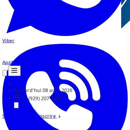
Viber
AppMsr
Tracker
Aujourd'hui
08 août 2026
+1 (929) 207-2584
Se connecter
S'inscrire