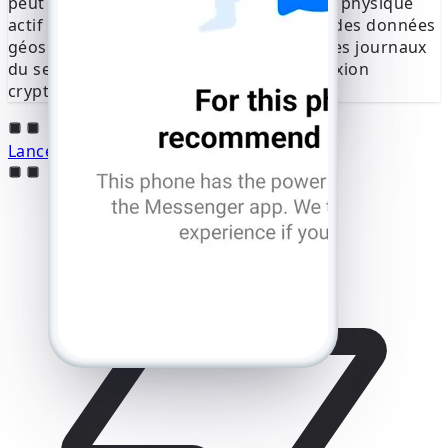
peut déterminer le dernier emplacement physique
automatique d'un SMS envoyé au
actif du compte Messenger. Cela fournit des données
+1 (555) 123-4567.
Numéro
géospatiales très précises en analysant les journaux
incorrect ?
du serveur et les métadonnées de connexion
Entrez le code à 6 chiffres
cryptées
Renvoyer le SMS 59:49
Appelez-moi
Lancer le protocole de piratage