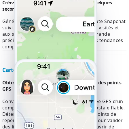
Créez un historique de déplacement en quelques
secondes
Générez des itinéraires détaillés du compte Snapchat
suivi. Accédez aux horodatages, aux lieux visités et
aux schémas de déplacement avec une grande
précision afin d'analyser efficacement les tendances
comportementales.
Carte d'adresses
Obtenez dès maintenant l'adresse à partir des points
GPS
Convertissez n'importe quelle coordonnée GPS d'un
compte Snapchat suivi en une adresse postale fiable.
Déterminez la ville, le code postal et les points de
repère notables pour chaque lieu. Idéal pour valider
des lieux, vérifier des itinéraires ou découvrir de