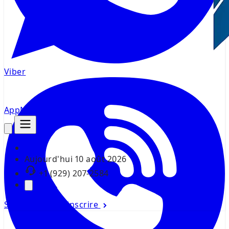
Viber
AppMsr
Tracker
Aujourd'hui
10 août 2026
+1 (929) 207-2584
Se connecter
S'inscrire