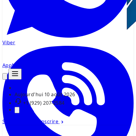
Viber
AppMsr
Tracker
Aujourd'hui
10 août 2026
+1 (929) 207-2584
Se connecter
S'inscrire