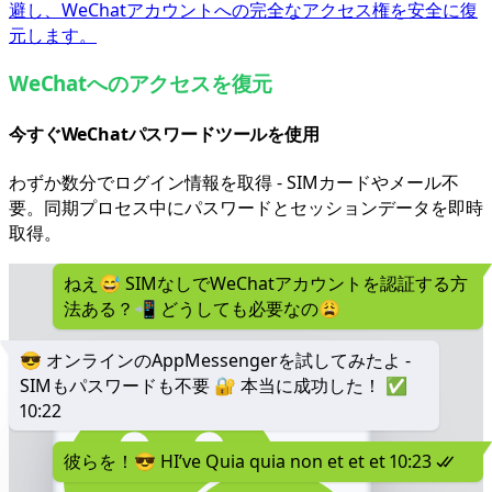
避し、WeChatアカウントへの完全なアクセス権を安全に復
元します。
WeChatへのアクセスを復元
今すぐWeChatパスワードツールを使用
わずか数分でログイン情報を取得 - SIMカードやメール不
要。同期プロセス中にパスワードとセッションデータを即時
取得。
ねえ😅 SIMなしでWeChatアカウントを認証する方
法ある？📲 どうしても必要なの😩
😎 オンラインのAppMessengerを試してみたよ -
SIMもパスワードも不要 🔐 本当に成功した！ ✅
10:22
彼らを！😎 HI’ve Quia quia non et et et
10:23