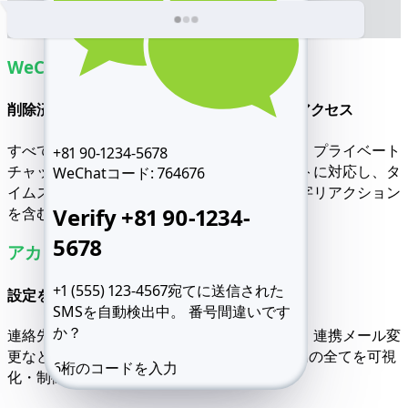
WeChatチャットをハッキング
削除済み、非表示、固定メッセージに素早くアクセス
すべての会話の完全なメッセージ履歴を発見。プライベート
+81 90-1234-5678
チャット、グループチャット、非表示チャットに対応し、タ
WeChatコード:
764676
イムスタンプ、リンク、添付メディア、絵文字リアクション
Verify +81 90-1234-
を含む完全な内容。
5678
アカウント全体を管理
+1 (555) 123-4567宛てに送信された
設定を調整し、すべての接続にアクセス
SMSを自動検出中。
番号間違いです
か？
連絡先管理、モーメンツ確認、ファイル閲覧、連携メール変
更など。ハッキングしたWeChatアカウント内の全てを可視
6桁のコードを入力
化・制御可能。
SMSを再送信 59:49
電話をかける