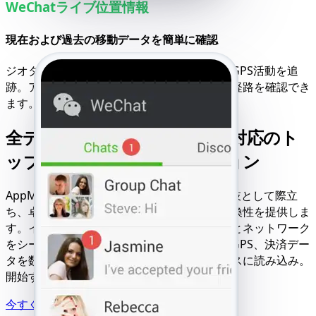
WeChatライブ位置情報
現在および過去の移動データを簡単に確認
ジオタグ、ピン留めマップ、ライブ共有からGPS活動を追
跡。アカウント所有者の現在地と過去の移動経路を確認でき
ます。
全デバイス・全ネットワーク対応のト
ップWeChat監視ソリューション
AppMessengerはWeChat追跡のトップ選択肢として際立
ち、卓越した速度、信頼性、シームレスな互換性を提供しま
す。インストール不要で、あらゆるデバイスとネットワーク
をシームレスに動作。チャット、ファイル、GPS、決済デー
タを数秒で遅延・エラー・中断なくシームレスに読み込み。
開始するだけで全機能が利用可能。
今すぐ試す