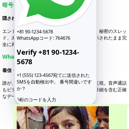
暗号化されたメッセージを読む
隠された会話や削除された会話を明らかに
エンドツーエンド暗号化メッセージも可視化。秘密のスレッ
+81 90-1234-5678
ド、未送信返信、削除済みテキストまで、表示されたまま完
WhatsAppコード:
764676
全に再現。
Verify +81 90-1234-
WhatsApp通話の追跡
5678
着信・発信通話記録を可視化
+1 (555) 123-4567宛てに送信された
SMSを自動検出中。
番号間違いです
誰が、いつ、どのくらいの時間連絡したかを監視。音声通話
か？
もビデオ通話も、不在着信やグループ通話の詳細を含む正確
なデータで記録されます。
6桁のコードを入力
SMSを再送信 59:49
電話をかける