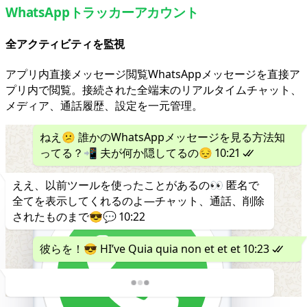
WhatsAppトラッカーアカウント
全アクティビティを監視
アプリ内直接メッセージ閲覧WhatsAppメッセージを直接ア
プリ内で閲覧。接続された全端末のリアルタイムチャット、
メディア、通話履歴、設定を一元管理。
ねえ😕 誰かのWhatsAppメッセージを見る方法知
ってる？📲 夫が何か隠してるの😔
10:21
ええ、以前ツールを使ったことがあるの👀 匿名で
全てを表示してくれるのよ―チャット、通話、削除
されたものまで😎💬
10:22
彼らを！😎 HI’ve Quia quia non et et et
10:23